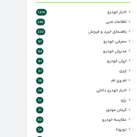
اخبار خودرو
1,616
اطلاعات فنی
246
راهنمای خرید و فروش
220
معرفی خودرو
97
مدیران خودرو
84
ایران خودرو
81
چری
61
ام وی ام
38
اخبار خودرو داخلی
34
پژو
32
کرمان موتور
31
مقایسه خودرو
30
تویوتا
28