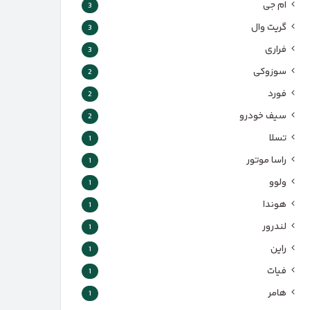
ام جی
3
گریت وال
3
فراری
3
سوزوکی
2
فورد
2
سیف خودرو
2
تسلا
1
راسا موتور
1
ولوو
1
هوندا
1
لندرور
1
راین
1
فیات
1
هامر
1