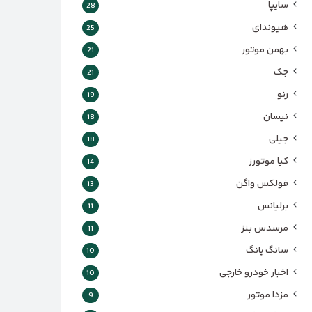
سایپا
28
هیوندای
25
بهمن موتور
21
جک
21
رنو
19
نیسان
18
جیلی
18
کیا موتورز
14
فولکس واگن
13
برلیانس
11
مرسدس بنز
11
سانگ یانگ
10
اخبار خودرو خارجی
10
مزدا موتور
9