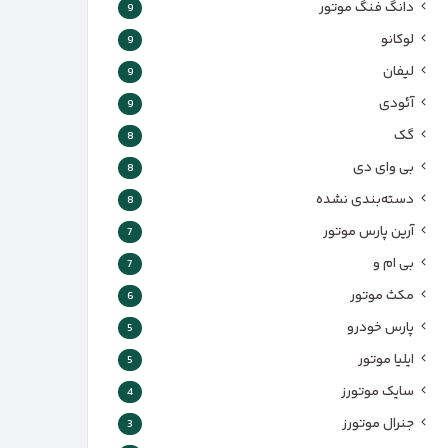
دانگ فنگ موتور
9
لوکانو
9
لیفان
9
آئودی
9
گک
8
بی وای دی
8
دسته‌بندی نشده
8
آرین پارس موتور
7
بی ام و
7
مکث موتور
6
پارس‌ خودرو
5
ایلیا موتور
5
سایک موتورز
4
جنرال موتورز
3