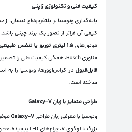
کیفیت فنی و تکنولوژی ژاپنی
پایه‌گذاری ونوسیا بر پلتفرم‌های نیسان، از 
کیفی آن فراتر از تصور یک برند چینی باشد.
موتورهای
۱.۵
لیتری توربو یا تنفس طبیعی
فناوری Bosch، همگی کیفیت فنی را تضمین می‌کنند. در کنار این موارد،
قابل‌قبول
در کراس‌اوورها، ونوسیا را به ا
ساخته است.
طراحی متمایز با زبان
Galaxy-V
ونوسیا با معرفی زبان طراحی
Galaxy-V
موفق 
بزرگ با لوگوی V، چ