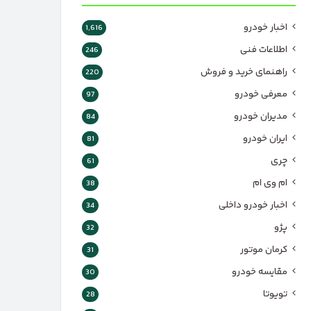
اخبار خودرو
1,616
اطلاعات فنی
246
راهنمای خرید و فروش
220
معرفی خودرو
97
مدیران خودرو
84
ایران خودرو
81
چری
61
ام وی ام
38
اخبار خودرو داخلی
34
پژو
32
کرمان موتور
31
مقایسه خودرو
30
تویوتا
28