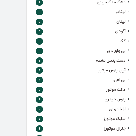
دانگ فنگ موتور
9
لوکانو
9
لیفان
9
آئودی
9
گک
8
بی وای دی
8
دسته‌بندی نشده
8
آرین پارس موتور
7
بی ام و
7
مکث موتور
6
پارس‌ خودرو
5
ایلیا موتور
5
سایک موتورز
4
جنرال موتورز
3