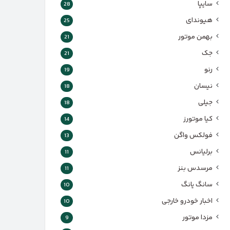
سایپا
28
هیوندای
25
بهمن موتور
21
جک
21
رنو
19
نیسان
18
جیلی
18
کیا موتورز
14
فولکس واگن
13
برلیانس
11
مرسدس بنز
11
سانگ یانگ
10
اخبار خودرو خارجی
10
مزدا موتور
9