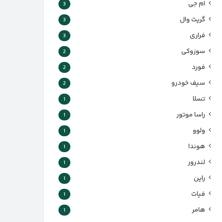
ام جی
3
گریت وال
3
فراری
3
سوزوکی
2
فورد
2
سیف خودرو
2
تسلا
1
راسا موتور
1
ولوو
1
هوندا
1
لندرور
1
راین
1
فیات
1
هامر
1