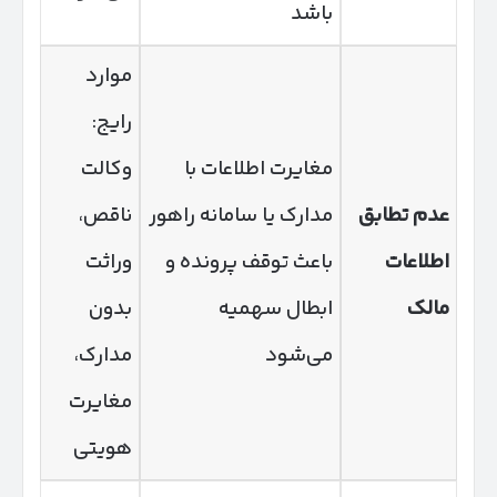
باشد
موارد
رایج:
مغایرت اطلاعات با
وکالت
عدم تطابق
مدارک یا سامانه راهور
ناقص،
اطلاعات
باعث توقف پرونده و
وراثت
مالک
ابطال سهمیه
بدون
می‌شود
مدارک،
مغایرت
هویتی