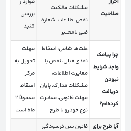
احراز
موارد را
مشکلات مالکیت،
صلاحیت
بررسی
نقص اطلاعات، شماره
کنید
فنی نامعتبر
علت‌ها شامل: اسقاط
مهلت
چرا پیامک
نقدی قبلی، نقص یا
تحویل به
واجد شرایط
مغایرت اطلاعات،
مرکز
نبودن
مشکلات مدارک، پایان
اسقاط
دریافت
مهلت قانونی، مغایرت
معمولاً ۲
کرده‌ام؟
نوع خودرو با طرح
ماه است
آیا طرح برای
قانون سن فرسودگی