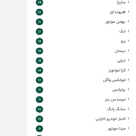
سایپا
28
هیوندای
25
بهمن موتور
21
جک
21
رنو
19
نیسان
18
جیلی
18
کیا موتورز
14
فولکس واگن
13
برلیانس
11
مرسدس بنز
11
سانگ یانگ
10
اخبار خودرو خارجی
10
مزدا موتور
9