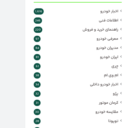
اخبار خودرو
1,616
اطلاعات فنی
246
راهنمای خرید و فروش
220
معرفی خودرو
97
مدیران خودرو
84
ایران خودرو
81
چری
61
ام وی ام
38
اخبار خودرو داخلی
34
پژو
32
کرمان موتور
31
مقایسه خودرو
30
تویوتا
28