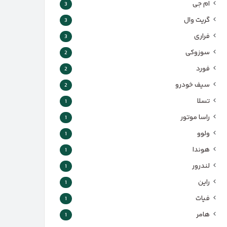
ام جی
3
گریت وال
3
فراری
3
سوزوکی
2
فورد
2
سیف خودرو
2
تسلا
1
راسا موتور
1
ولوو
1
هوندا
1
لندرور
1
راین
1
فیات
1
هامر
1