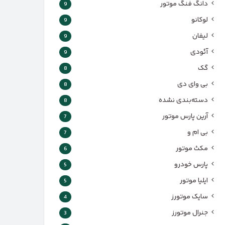
دانگ فنگ موتور
9
لوکانو
9
لیفان
9
آئودی
9
گک
8
بی وای دی
8
دسته‌بندی نشده
8
آرین پارس موتور
7
بی ام و
7
مکث موتور
6
پارس‌ خودرو
5
ایلیا موتور
5
سایک موتورز
4
جنرال موتورز
3