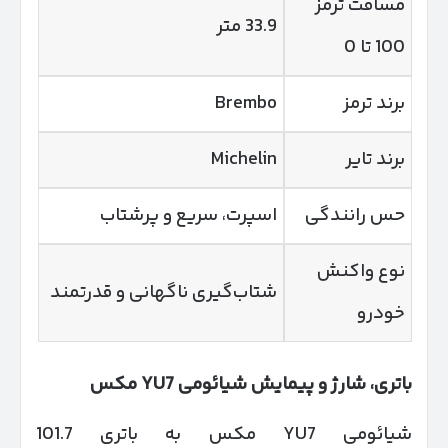
مسافت ترمز
33.9 متر
100 تا 0
برند ترمز
Brembo
برند تایر
Michelin
حس رانندگی
اسپرت، سریع و پرشتاب
نوع واکنش
شتاب‌گیری ناگهانی و قدرتمند
خودرو
باتری، شارژ و پیمایش شیائومی
7 مکس
YU
شیائومی YU7 مکس به باتری 101.7