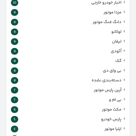
اخبار خودرو خارجی
10
مزدا موتور
9
دانگ فنگ موتور
9
لوکانو
9
لیفان
9
آئودی
9
گک
8
بی وای دی
8
دسته‌بندی نشده
8
آرین پارس موتور
7
بی ام و
7
مکث موتور
6
پارس‌ خودرو
5
ایلیا موتور
5