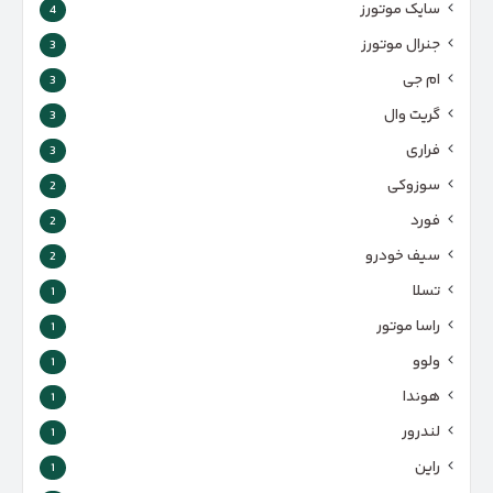
سایک موتورز
4
جنرال موتورز
3
ام جی
3
گریت وال
3
فراری
3
سوزوکی
2
فورد
2
سیف خودرو
2
تسلا
1
راسا موتور
1
ولوو
1
هوندا
1
لندرور
1
راین
1