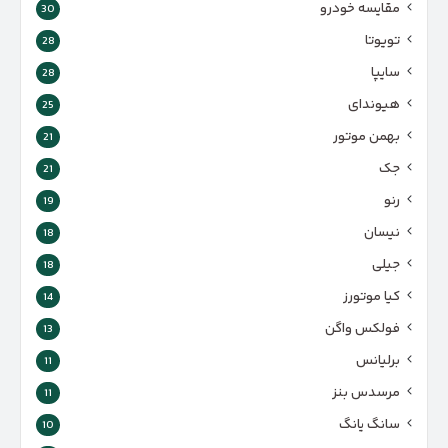
مقایسه خودرو
30
تویوتا
28
سایپا
28
هیوندای
25
بهمن موتور
21
جک
21
رنو
19
نیسان
18
جیلی
18
کیا موتورز
14
فولکس واگن
13
برلیانس
11
مرسدس بنز
11
سانگ یانگ
10