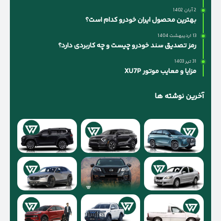
2 آبان 1402
بهترین محصول ایران خودرو کدام است؟
13 اردیبهشت 1404
رمز تصدیق سند خودرو چیست و چه کاربردی دارد؟
31 تیر 1403
مزایا و معایب موتور XU7P
آخرین نوشته ها