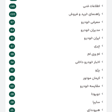
اطلاعات فنی
246
راهنمای خرید و فروش
220
معرفی خودرو
97
مدیران خودرو
84
ایران خودرو
81
چری
61
ام وی ام
38
اخبار خودرو داخلی
34
پژو
32
کرمان موتور
31
مقایسه خودرو
30
تویوتا
28
سایپا
28
هیوندای
25