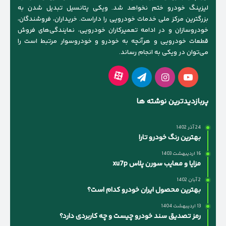
لیزینگ خودرو ختم نخواهد شد. ویکی پتانسیل تبدیل شدن به
بزرگترین مرکز ملی خدمات خودرویی را داراست. خریداران، فروشندگان،
خودروسازان و در ادامه تعمیرکاران خودرویی، نمایندگی‌های فروش
قطعات خودرویی و هرآنچه به خودرو و خودروسوار مرتبط است را
می‌توان در ویکی به انجام رساند.
آپارات
یوتیوب
اینستاگرام
تلگرام
پربازدیدترین نوشته ها
24 آذر 1402
بهترین رنگ خودرو تارا
16 اردیبهشت 1403
مزایا و معایب سورن پلاس xu7p
2 آبان 1402
بهترین محصول ایران خودرو کدام است؟
13 اردیبهشت 1404
رمز تصدیق سند خودرو چیست و چه کاربردی دارد؟