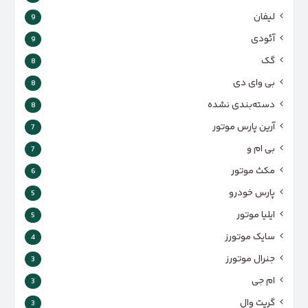
لیفان
9
آئودی
9
گک
8
بی وای دی
8
دسته‌بندی نشده
8
آرین پارس موتور
7
بی ام و
7
مکث موتور
6
پارس‌ خودرو
5
ایلیا موتور
5
سایک موتورز
4
جنرال موتورز
3
ام جی
3
گریت وال
3