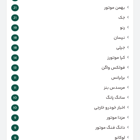
بهمن موتور
21
جک
21
رنو
19
نیسان
18
جیلی
18
کیا موتورز
14
فولکس واگن
13
برلیانس
11
مرسدس بنز
11
سانگ یانگ
10
اخبار خودرو خارجی
10
مزدا موتور
9
دانگ فنگ موتور
9
لوکانو
9