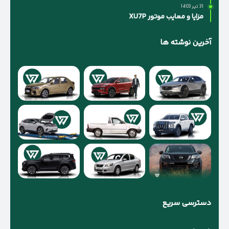
31 تیر 1403
مزایا و معایب موتور XU7P
آخرین نوشته ها
دسترسی سریع