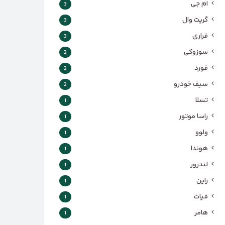
ام جی
3
گریت وال
3
فراری
3
سوزوکی
2
فورد
2
سیف خودرو
2
تسلا
1
راسا موتور
1
ولوو
1
هوندا
1
لندرور
1
راین
1
فیات
1
هامر
1