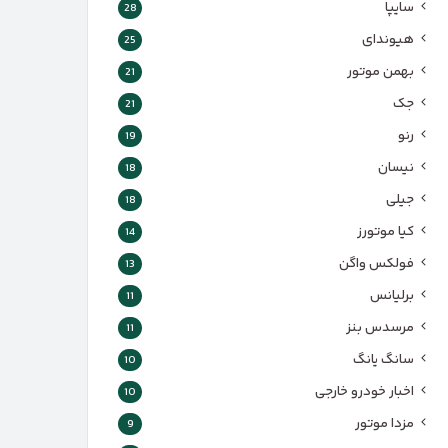
سایپا
28
هیوندای
25
بهمن موتور
21
جک
21
رنو
19
نیسان
18
جیلی
18
کیا موتورز
14
فولکس واگن
13
برلیانس
11
مرسدس بنز
11
سانگ یانگ
10
اخبار خودرو خارجی
10
مزدا موتور
9