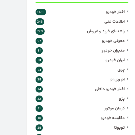
اخبار خودرو
1,616
اطلاعات فنی
246
راهنمای خرید و فروش
220
معرفی خودرو
97
مدیران خودرو
84
ایران خودرو
81
چری
61
ام وی ام
38
اخبار خودرو داخلی
34
پژو
32
کرمان موتور
31
مقایسه خودرو
30
تویوتا
28