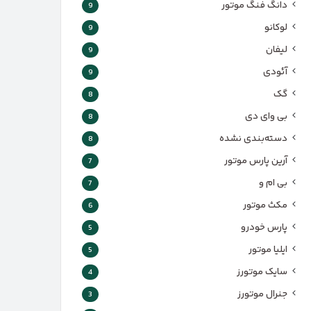
دانگ فنگ موتور
9
لوکانو
9
لیفان
9
آئودی
9
گک
8
بی وای دی
8
دسته‌بندی نشده
8
آرین پارس موتور
7
بی ام و
7
مکث موتور
6
پارس‌ خودرو
5
ایلیا موتور
5
سایک موتورز
4
جنرال موتورز
3