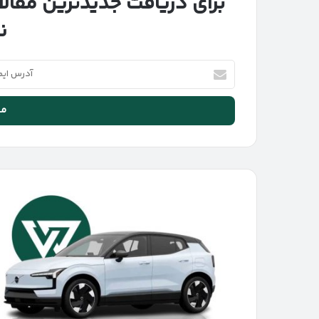
برای دریافت جدیدترین مقالا
ن
آدرس
ایمیل
خود
را
وارد
کنید
آغاز
فروش
ولوو
EX30
در
ایران
|
ویژه
منتخبین