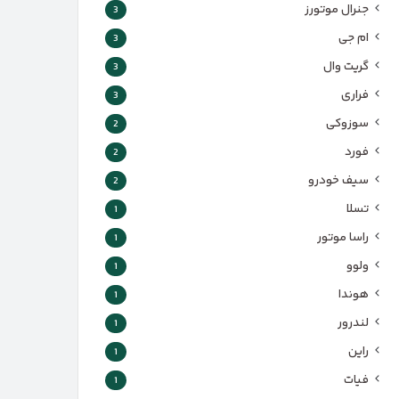
جنرال موتورز
3
ام جی
3
گریت وال
3
فراری
3
سوزوکی
2
فورد
2
سیف خودرو
2
تسلا
1
راسا موتور
1
ولوو
1
هوندا
1
لندرور
1
راین
1
فیات
1