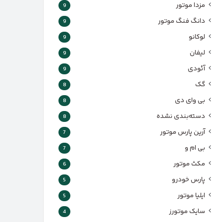
مزدا موتور
9
دانگ فنگ موتور
9
لوکانو
9
لیفان
9
آئودی
9
گک
8
بی وای دی
8
دسته‌بندی نشده
8
آرین پارس موتور
7
بی ام و
7
مکث موتور
6
پارس‌ خودرو
5
ایلیا موتور
5
سایک موتورز
4