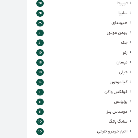
تویوتا
28
سایپا
28
هیوندای
25
بهمن موتور
21
جک
21
رنو
19
نیسان
18
جیلی
18
کیا موتورز
14
فولکس واگن
13
برلیانس
11
مرسدس بنز
11
سانگ یانگ
10
اخبار خودرو خارجی
10