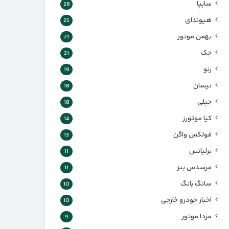
سایپا
28
هیوندای
25
بهمن موتور
21
جک
21
رنو
19
نیسان
18
جیلی
18
کیا موتورز
14
فولکس واگن
13
برلیانس
11
مرسدس بنز
11
سانگ یانگ
10
اخبار خودرو خارجی
10
مزدا موتور
9