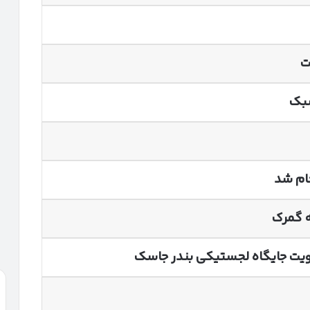
ت
سبک
جام شد
 گمرک
قویت جایگاه لجستیکی بندر جاسک