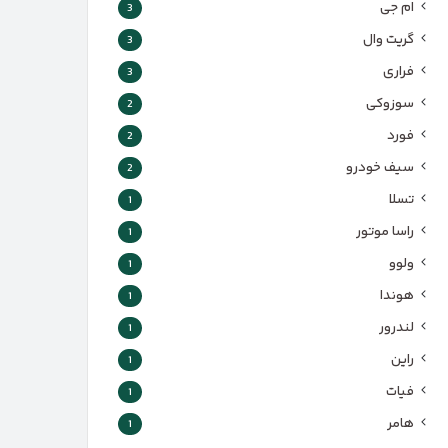
ام جی
3
گریت وال
3
فراری
3
سوزوکی
2
فورد
2
سیف خودرو
2
تسلا
1
راسا موتور
1
ولوو
1
هوندا
1
لندرور
1
راین
1
فیات
1
هامر
1