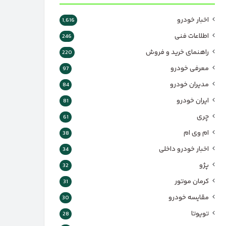
اخبار خودرو
1,616
اطلاعات فنی
246
راهنمای خرید و فروش
220
معرفی خودرو
97
مدیران خودرو
84
ایران خودرو
81
چری
61
ام وی ام
38
اخبار خودرو داخلی
34
پژو
32
کرمان موتور
31
مقایسه خودرو
30
تویوتا
28