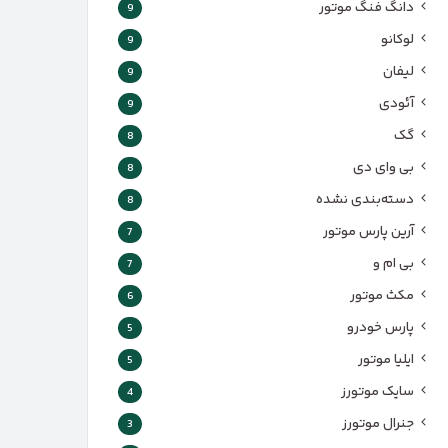
دانگ فنگ موتور
9
لوکانو
9
لیفان
9
آئودی
9
گک
8
بی وای دی
8
دسته‌بندی نشده
8
آرین پارس موتور
7
بی ام و
7
مکث موتور
6
پارس‌ خودرو
5
ایلیا موتور
5
سایک موتورز
4
جنرال موتورز
3