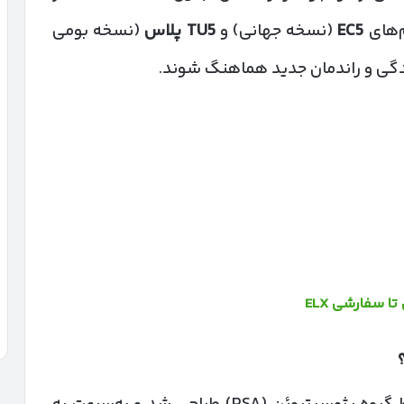
م‌های
EC5
(نسخه جهانی) و
TU5
پلاس
(نسخه بومی
ندگی و راندمان جدید هماهنگ شوند.