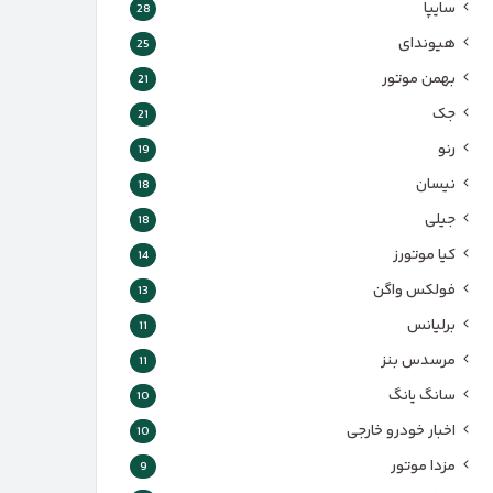
سایپا
28
هیوندای
25
بهمن موتور
21
جک
21
رنو
19
نیسان
18
جیلی
18
کیا موتورز
14
فولکس واگن
13
برلیانس
11
مرسدس بنز
11
سانگ یانگ
10
اخبار خودرو خارجی
10
مزدا موتور
9