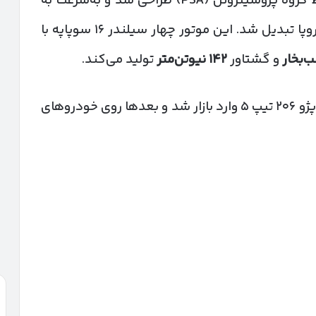
موتور TU5 در اواخر دهه‌ی ۹۰ میلادی توسط گروه پژو‌سیتروئن (PSA) طراحی شد و به‌سرعت به
یکی از پرکاربردترین پیشرانه‌های ۱.۶ لیتری اروپا تبدیل شد. این موتور چهار سیلندر ۱۶ سوپاپه با
‌بخار
و گشتاور
۱۴۲
نیوتن‌متر
تولید می‌کند.
در ایران، این موتور از میانه‌ی دهه‌ی ۱۳۸۰ با پژو ۲۰۶ تیپ ۵ وارد بازار شد و بعدها روی خودروهای