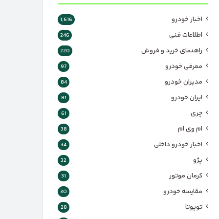
اخبار خودرو
1,616
اطلاعات فنی
246
راهنمای خرید و فروش
220
معرفی خودرو
97
مدیران خودرو
84
ایران خودرو
81
چری
61
ام وی ام
38
اخبار خودرو داخلی
34
پژو
32
کرمان موتور
31
مقایسه خودرو
30
تویوتا
28