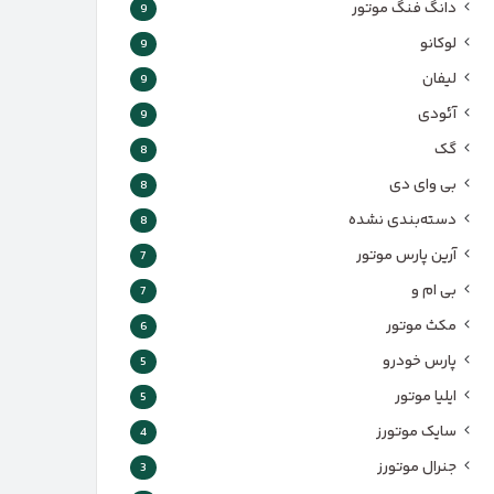
دانگ فنگ موتور
9
لوکانو
9
لیفان
9
آئودی
9
گک
8
بی وای دی
8
دسته‌بندی نشده
8
آرین پارس موتور
7
بی ام و
7
مکث موتور
6
پارس‌ خودرو
5
ایلیا موتور
5
سایک موتورز
4
جنرال موتورز
3