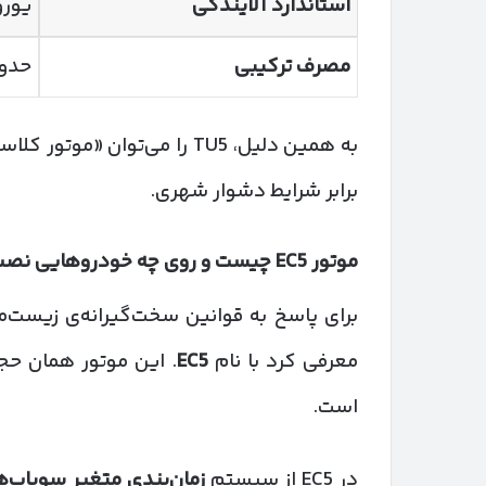
استاندارد آلایندگی
یورو ۳ تا
مصرف ترکیبی
حدود ۶.۵ لیتر در ۰
به همین دلیل، TU5 را می‌توا
برابر شرایط دشوار شهری.
موتور
EC5
چیست و روی چه خودروهایی نصب
معرفی کرد با نام
EC5
است.
در EC5 از سیستم
زمان‌بندی متغیر سوپاپ‌