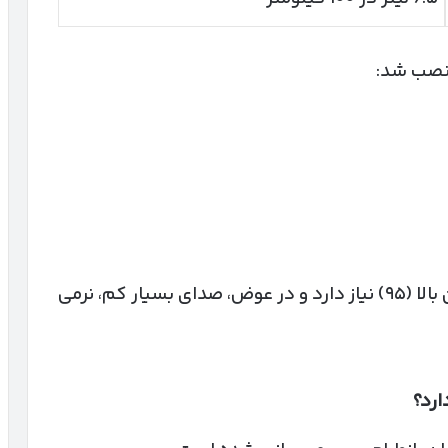
 نصب شد:
نکته مهم این است که EC5 به بنزین با اکتان بالا (۹۵) نیاز دارد و در عوض، صدای بسیار کم، نرمی
ارد؟