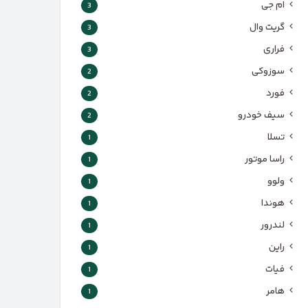
ام جی
3
گریت وال
3
فراری
3
سوزوکی
2
فورد
2
سیف خودرو
2
تسلا
1
راسا موتور
1
ولوو
1
هوندا
1
لندرور
1
راین
1
فیات
1
هامر
1