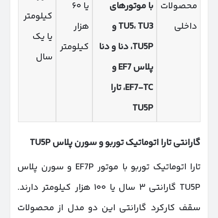
محصولات
با موتورهای
یا ۶۰
کیلومتر
داخلی
TU3
،
TU5
و
هزار
یا یک
TU5P
، دنا و دنا
کیلومتر
سال
پلاس
EF7
و
EF7-TC
، تارا
TU5P
گارانتی تارا اتوماتیک توربو و سورن پلاس
TU5P
تارا اتوماتیک توربو با موتور EF7P و سورن پلاس
TU5P گارانتی ۳ سال یا ۱۰۰ هزار کیلومتر دارند.
سقف کارکرد گارانتی این دو مدل از محصولات