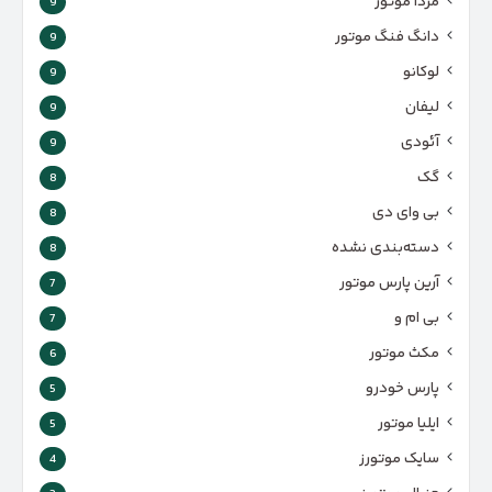
مزدا موتور
9
دانگ فنگ موتور
9
لوکانو
9
لیفان
9
آئودی
9
گک
8
بی وای دی
8
دسته‌بندی نشده
8
آرین پارس موتور
7
بی ام و
7
مکث موتور
6
پارس‌ خودرو
5
ایلیا موتور
5
سایک موتورز
4