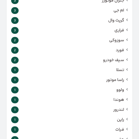
جنرال موتورز
3
ام جی
3
گریت وال
3
فراری
3
سوزوکی
2
فورد
2
سیف خودرو
2
تسلا
1
راسا موتور
1
ولوو
1
هوندا
1
لندرور
1
راین
1
فیات
1