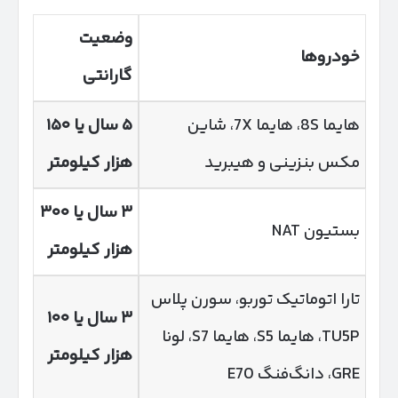
وضعیت
خودروها
گارانتی
هایما 8S، هایما 7X، شاین
۵
سال یا
۱۵۰
مکس بنزینی و هیبرید
هزار کیلومتر
۳
سال یا
۳۰۰
بستیون NAT
هزار کیلومتر
تارا اتوماتیک توربو، سورن پلاس
۳
سال یا
۱۰۰
TU5P، هایما S5، هایما S7، لونا
هزار کیلومتر
GRE، دانگ‌فنگ E70