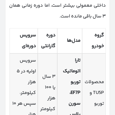
داخلی معمولی بیشتر است، اما دوره زمانی همان
۳ سال باقی مانده است.
گروه
دوره
سرویس
مدل‌ها
خودرو
گارانتی
دوره‌ای
تارا
سرویس
اتوماتیک
اولیه در ۵
۳ سال
محصولات
توربو
هزار
یا ۱۰۰
TU5P و
EF7P
،
کیلومتر،
هزار
توربو
سورن
سپس هر ۱۰
کیلومتر
پلاس
هزار