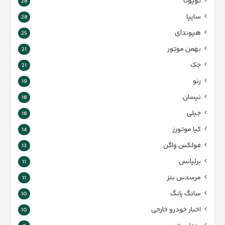
تویوتا
28
سایپا
28
هیوندای
25
بهمن موتور
21
جک
21
رنو
19
نیسان
18
جیلی
18
کیا موتورز
14
فولکس واگن
13
برلیانس
11
مرسدس بنز
11
سانگ یانگ
10
اخبار خودرو خارجی
10