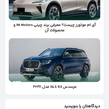
برند
چینی
IM
Motors
و
آی ام موتورز چیست؟ معرفی برند چینی IM Motors و
محصولات
محصولات آن
آن
مرسدس
63
GLS
مدل
۲۰۲۷
مرسدس 63 GLS مدل ۲۰۲۷
دیدگاهتان را بنویسید