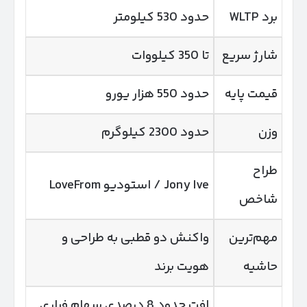
برد WLTP
حدود 530 کیلومتر
شارژ سریع
تا 350 کیلووات
قیمت پایه
حدود 550 هزار یورو
وزن
حدود 2300 کیلوگرم
طراح
Jony Ive / استودیو LoveFrom
شاخص
مهم‌ترین
واکنش دو قطبی به طراحی و
حاشیه
هویت برند
افت حدود 8 درصدی سهام فراری