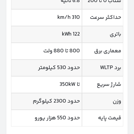
شتاب 0 تا 200
6.8 ثانیه
حداکثر سرعت
310 km/h
باتری
122 kWh
معماری برق
800 تا 880 ولت
برد WLTP
حدود 530 کیلومتر
شارژ سریع
تا 350kW
وزن
حدود 2300 کیلوگرم
قیمت پایه
حدود 550 هزار یورو