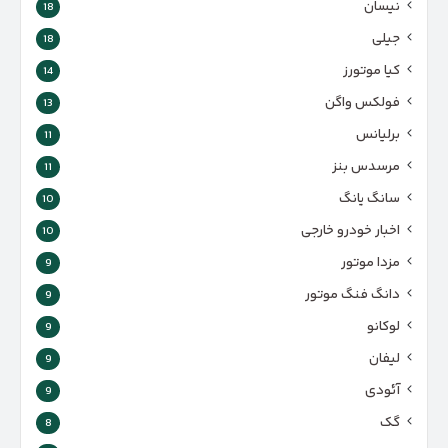
نیسان
18
جیلی
18
کیا موتورز
14
فولکس واگن
13
برلیانس
11
مرسدس بنز
11
سانگ یانگ
10
اخبار خودرو خارجی
10
مزدا موتور
9
دانگ فنگ موتور
9
لوکانو
9
لیفان
9
آئودی
9
گک
8