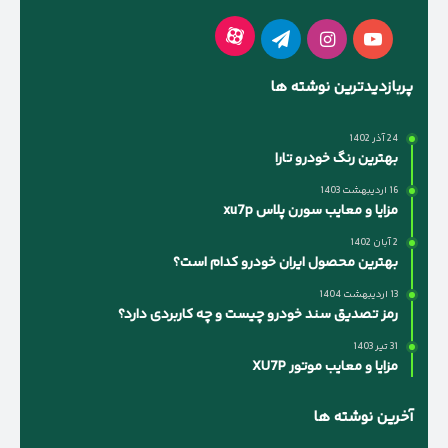
آپارات
یوتیوب
اینستاگرام
تلگرام
پربازدیدترین نوشته ها
24 آذر 1402
بهترین رنگ خودرو تارا
16 اردیبهشت 1403
مزایا و معایب سورن پلاس xu7p
2 آبان 1402
بهترین محصول ایران خودرو کدام است؟
13 اردیبهشت 1404
رمز تصدیق سند خودرو چیست و چه کاربردی دارد؟
31 تیر 1403
مزایا و معایب موتور XU7P
آخرین نوشته ها