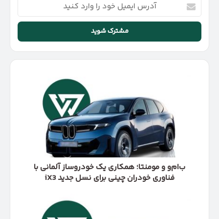
آدرس
ایمیل
خود
را
وارد
کنید
ب‌ام‌و
و
مومنتا؛
همکاری
یک
خودروساز
آلمانی
با
فناوری
خودران
ب‌ام‌و و مومنتا؛ همکاری یک خودروساز آلمانی با
چینی
فناوری خودران چینی برای نسل جدید iX3
برای
نسل
قیمت
جدید
روز
iX3
شاسی‌بلندهای