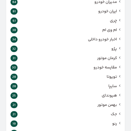
مدیران خودرو
84
ایران خودرو
81
چری
61
ام وی ام
38
اخبار خودرو داخلی
34
پژو
32
کرمان موتور
31
مقایسه خودرو
30
تویوتا
28
سایپا
28
هیوندای
25
بهمن موتور
21
جک
21
رنو
19