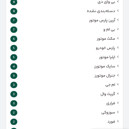
بی وای دی
8
دسته‌بندی نشده
8
آرین پارس موتور
7
بی ام و
7
مکث موتور
6
پارس‌ خودرو
5
ایلیا موتور
5
سایک موتورز
4
جنرال موتورز
3
ام جی
3
گریت وال
3
فراری
3
سوزوکی
2
فورد
2