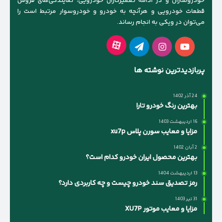
خودروسازان و در ادامه تعمیرکاران خودرویی، نمایندگی‌های فروش
قطعات خودرویی و هرآنچه به خودرو و خودروسوار مرتبط است را
می‌توان در ویکی به انجام رساند.
آپارات
یوتیوب
اینستاگرام
تلگرام
پربازدیدترین نوشته ها
24 آذر 1402
بهترین رنگ خودرو تارا
16 اردیبهشت 1403
مزایا و معایب سورن پلاس xu7p
2 آبان 1402
بهترین محصول ایران خودرو کدام است؟
13 اردیبهشت 1404
رمز تصدیق سند خودرو چیست و چه کاربردی دارد؟
31 تیر 1403
مزایا و معایب موتور XU7P