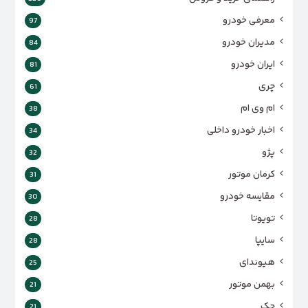
معرفی خودرو
97
مدیران خودرو
84
ایران خودرو
81
چری
61
ام وی ام
38
اخبار خودرو داخلی
34
پژو
32
کرمان موتور
31
مقایسه خودرو
30
تویوتا
28
سایپا
28
هیوندای
25
بهمن موتور
21
جک
21