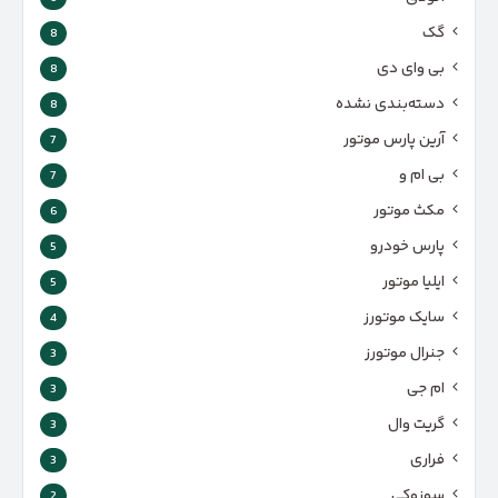
گک
8
بی وای دی
8
دسته‌بندی نشده
8
آرین پارس موتور
7
بی ام و
7
مکث موتور
6
پارس‌ خودرو
5
ایلیا موتور
5
سایک موتورز
4
جنرال موتورز
3
ام جی
3
گریت وال
3
فراری
3
سوزوکی
2