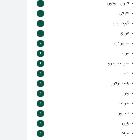
جنرال موتورز
3
ام جی
3
گریت وال
3
فراری
3
سوزوکی
2
فورد
2
سیف خودرو
2
تسلا
1
راسا موتور
1
ولوو
1
هوندا
1
لندرور
1
راین
1
فیات
1