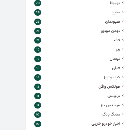
تویوتا
28
سایپا
28
هیوندای
25
بهمن موتور
21
جک
21
رنو
19
نیسان
18
جیلی
18
کیا موتورز
14
فولکس واگن
13
برلیانس
11
مرسدس بنز
11
سانگ یانگ
10
اخبار خودرو خارجی
10