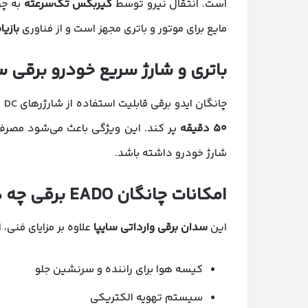
است. انتقال نیرو توسط
گیربکس تک‌سرعته
به چر
مایع برای موتور و باتری مجهز است و از فناوری
بازیا
باتری و شارژ سریع خودرو برقی س
چانگان ایدو برقی قابلیت استفاده از شارژرهای DC را دارد که می‌تواند ظرفیت باتری را از ۲۰ تا ۸۰ درصد تنها در
۵۰
دقیقه
پر کند. این ویژگی باعث می‌شود مصرف
شارژ خودرو داشته باشد.
امکانات چانگان
EADO
برقی چه 
این
سدان برقی وارداتی سایپا
علاوه بر مزایای فنی، 
کیسه هوا برای راننده و سرنشین جلو
سیستم تهویه الکتریکی