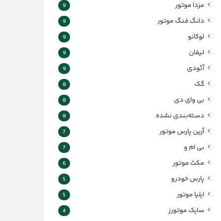
مزدا موتور
9
دانگ فنگ موتور
9
لوکانو
9
لیفان
9
آئودی
9
گک
8
بی وای دی
8
دسته‌بندی نشده
8
آرین پارس موتور
7
بی ام و
7
مکث موتور
6
پارس‌ خودرو
5
ایلیا موتور
5
سایک موتورز
4