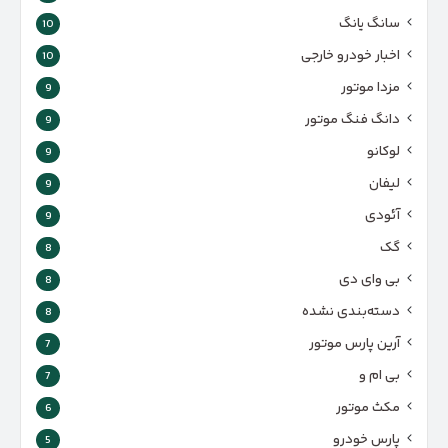
سانگ یانگ
10
اخبار خودرو خارجی
10
مزدا موتور
9
دانگ فنگ موتور
9
لوکانو
9
لیفان
9
آئودی
9
گک
8
بی وای دی
8
دسته‌بندی نشده
8
آرین پارس موتور
7
بی ام و
7
مکث موتور
6
پارس‌ خودرو
5