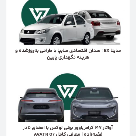
؛
سدان
اقتصادی
سایپا
با
طراحی
به‌روزشده
و
ساینا EX ؛ سدان اقتصادی سایپا با طراحی به‌روزشده و
هزینه
هزینه نگهداری پایین
نگهداری
پایین
آواتار
۰۷؛
کراس‌اوور
برقی
لوکس
با
امضای
نادر
فقیه‌زاده
|
آواتار ۰۷؛ کراس‌اوور برقی لوکس با امضای نادر
معرفی
فقیه‌زاده | معرفی کامل AVATR 07