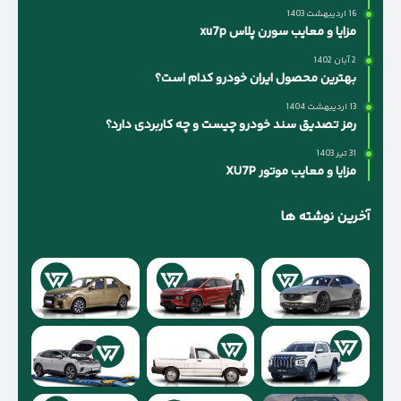
16 اردیبهشت 1403
مزایا و معایب سورن پلاس xu7p
2 آبان 1402
بهترین محصول ایران خودرو کدام است؟
13 اردیبهشت 1404
رمز تصدیق سند خودرو چیست و چه کاربردی دارد؟
31 تیر 1403
مزایا و معایب موتور XU7P
آخرین نوشته ها