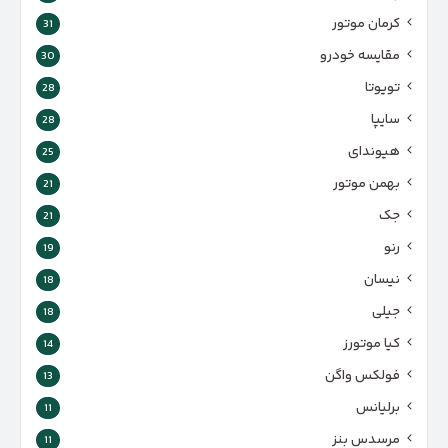
کرمان موتور
31
مقایسه خودرو
30
تویوتا
28
سایپا
28
هیوندای
25
بهمن موتور
21
جک
21
رنو
19
نیسان
18
جیلی
18
کیا موتورز
14
فولکس واگن
13
برلیانس
11
مرسدس بنز
11