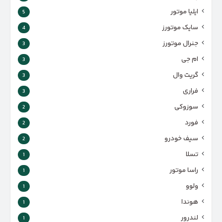
ایلیا موتور
5
سایک موتورز
4
جنرال موتورز
3
ام جی
3
گریت وال
3
فراری
3
سوزوکی
2
فورد
2
سیف خودرو
2
تسلا
1
راسا موتور
1
ولوو
1
هوندا
1
لندرور
1