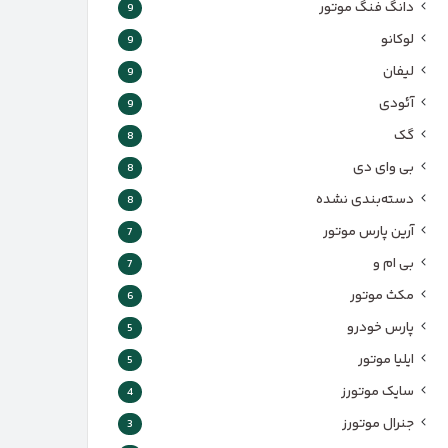
دانگ فنگ موتور
9
لوکانو
9
لیفان
9
آئودی
9
گک
8
بی وای دی
8
دسته‌بندی نشده
8
آرین پارس موتور
7
بی ام و
7
مکث موتور
6
پارس‌ خودرو
5
ایلیا موتور
5
سایک موتورز
4
جنرال موتورز
3