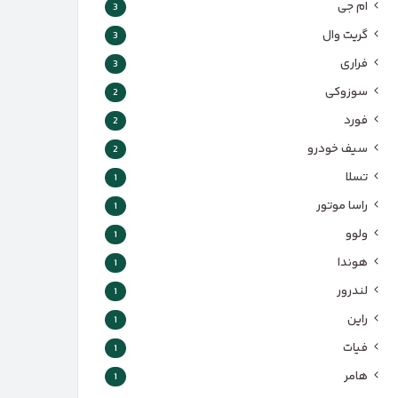
ام جی
3
گریت وال
3
فراری
3
سوزوکی
2
فورد
2
سیف خودرو
2
تسلا
1
راسا موتور
1
ولوو
1
هوندا
1
لندرور
1
راین
1
فیات
1
هامر
1