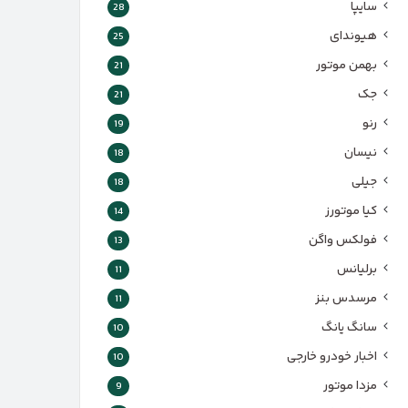
سایپا
28
هیوندای
25
بهمن موتور
21
جک
21
رنو
19
نیسان
18
جیلی
18
کیا موتورز
14
فولکس واگن
13
برلیانس
11
مرسدس بنز
11
سانگ یانگ
10
اخبار خودرو خارجی
10
مزدا موتور
9