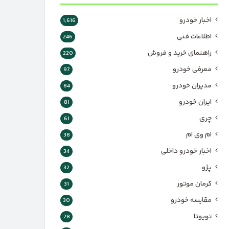
اخبار خودرو
1,616
اطلاعات فنی
246
راهنمای خرید و فروش
220
معرفی خودرو
97
مدیران خودرو
84
ایران خودرو
81
چری
61
ام وی ام
38
اخبار خودرو داخلی
34
پژو
32
کرمان موتور
31
مقایسه خودرو
30
تویوتا
28