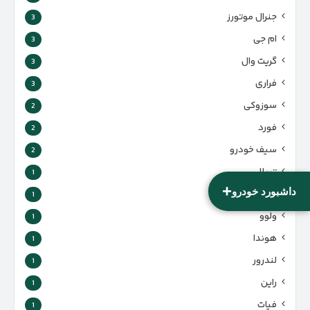
جنرال موتورز
3
ام جی
3
گریت وال
3
فراری
3
سوزوکی
2
فورد
2
سیف خودرو
2
تسلا
1
+
داشبورد خودرو
راسا موتور
1
ولوو
1
هوندا
1
لندرور
1
راین
1
فیات
1