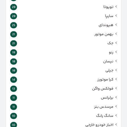
تویوتا
28
سایپا
28
هیوندای
25
بهمن موتور
21
جک
21
رنو
19
نیسان
18
جیلی
18
کیا موتورز
14
فولکس واگن
13
برلیانس
11
مرسدس بنز
11
سانگ یانگ
10
اخبار خودرو خارجی
10