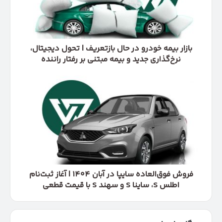
بازتعریف
|
تحول
دیجیتال،
نرخ‌گذاری
بازار بیمه خودرو در حال بازتعریف | تحول دیجیتال،
جدید
نرخ‌گذاری جدید و بیمه مبتنی بر رفتار راننده
و
بیمه
فروش
مبتنی
فوق‌العاده
بر
سایپا
رفتار
در
راننده
آبان
۱۴۰۴
|
آغاز
ثبت‌نام
اطلس
فروش فوق‌العاده سایپا در آبان ۱۴۰۴ | آغاز ثبت‌نام
S،
اطلس S، ساینا S و سهند S با قیمت قطعی
ساینا
S
و