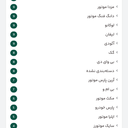
مزدا موتور
9
دانگ فنگ موتور
9
لوکانو
9
لیفان
9
آئودی
9
گک
8
بی وای دی
8
دسته‌بندی نشده
8
آرین پارس موتور
7
بی ام و
7
مکث موتور
6
پارس‌ خودرو
5
ایلیا موتور
5
سایک موتورز
4