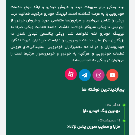
برند ویکی برای سهولت خرید و فروش خودرو و ارائه انواع خدمات
خودرویی پا به عرصه گذاشته است. لیزینگ خودرو مرکزیت فعالیت برند
ویکی را شامل می‌شود و میلیون‌ها متقاضی خرید و فروش خودرو از
این پس با ویکی سروکار خواهند داشت. دامنه فعالیت ویکی صرفا به
لیزینگ خودرو ختم نخواهد شد. ویکی پتانسیل تبدیل شدن به
بزرگترین مرکز ملی خدمات خودرویی را داراست. خریداران، فروشندگان،
خودروسازان و در ادامه تعمیرکاران خودرویی، نمایندگی‌های فروش
قطعات خودرویی و هرآنچه به خودرو و خودروسوار مرتبط است را
می‌توان در ویکی به انجام رساند.
آپارات
یوتیوب
اینستاگرام
تلگرام
پربازدیدترین نوشته ها
24 آذر 1402
بهترین رنگ خودرو تارا
16 اردیبهشت 1403
مزایا و معایب سورن پلاس xu7p