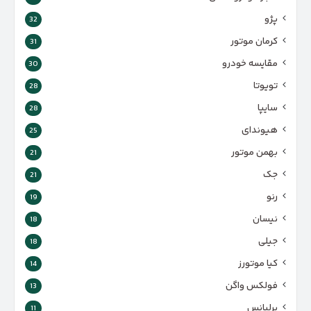
پژو
32
کرمان موتور
31
مقایسه خودرو
30
تویوتا
28
سایپا
28
هیوندای
25
بهمن موتور
21
جک
21
رنو
19
نیسان
18
جیلی
18
کیا موتورز
14
فولکس واگن
13
برلیانس
11