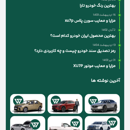
بهترین رنگ خودرو تارا
16 اردیبهشت 1403
مزایا و معایب سورن پلاس xu7p
2 آبان 1402
بهترین محصول ایران خودرو کدام است؟
13 اردیبهشت 1404
رمز تصدیق سند خودرو چیست و چه کاربردی دارد؟
31 تیر 1403
مزایا و معایب موتور XU7P
آخرین نوشته ها