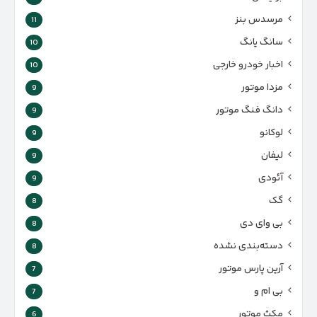
مرسدس بنز
11
سانگ یانگ
10
اخبار خودرو خارجی
10
مزدا موتور
9
دانگ فنگ موتور
9
لوکانو
9
لیفان
9
آئودی
9
گک
8
بی وای دی
8
دسته‌بندی نشده
8
آرین پارس موتور
7
بی ام و
7
مکث موتور
6