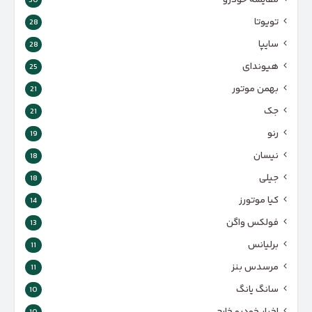
مقایسه خودرو
30
تویوتا
28
سایپا
28
هیوندای
25
بهمن موتور
21
جک
21
رنو
19
نیسان
18
جیلی
18
کیا موتورز
14
فولکس واگن
13
برلیانس
11
مرسدس بنز
11
سانگ یانگ
10