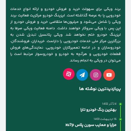
برند ویکی برای سهولت خرید و فروش خودرو و ارائه انواع خدمات
خودرویی پا به عرصه گذاشته است. لیزینگ خودرو مرکزیت فعالیت برند
ویکی را شامل می‌شود و میلیون‌ها متقاضی خرید و فروش خودرو از
این پس با ویکی سروکار خواهند داشت. دامنه فعالیت ویکی صرفا به
لیزینگ خودرو ختم نخواهد شد. ویکی پتانسیل تبدیل شدن به
بزرگترین مرکز ملی خدمات خودرویی را داراست. خریداران، فروشندگان،
خودروسازان و در ادامه تعمیرکاران خودرویی، نمایندگی‌های فروش
قطعات خودرویی و هرآنچه به خودرو و خودروسوار مرتبط است را
می‌توان در ویکی به انجام رساند.
آپارات
یوتیوب
اینستاگرام
تلگرام
پربازدیدترین نوشته ها
24 آذر 1402
بهترین رنگ خودرو تارا
16 اردیبهشت 1403
مزایا و معایب سورن پلاس xu7p