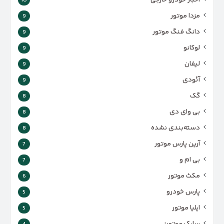
اخبار خودرو خارجی
10
مزدا موتور
9
دانگ فنگ موتور
9
لوکانو
9
لیفان
9
آئودی
9
گک
8
بی وای دی
8
دسته‌بندی نشده
8
آرین پارس موتور
7
بی ام و
7
مکث موتور
6
پارس‌ خودرو
5
ایلیا موتور
5