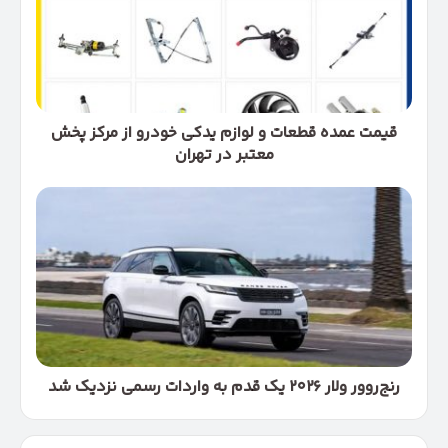
و
لوازم
یدکی
خودرو
از
مرکز
پخش
قیمت عمده قطعات و لوازم یدکی خودرو از مرکز پخش
معتبر
معتبر در تهران
در
تهران
رنج‌روور
ولار
۲۰۲۶
یک
قدم
به
واردات
رسمی
نزدیک
شد
رنج‌روور ولار ۲۰۲۶ یک قدم به واردات رسمی نزدیک شد