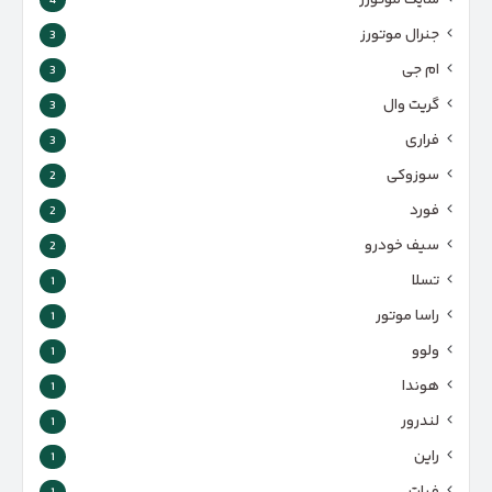
سایک موتورز
4
جنرال موتورز
3
ام جی
3
گریت وال
3
فراری
3
سوزوکی
2
فورد
2
سیف خودرو
2
تسلا
1
راسا موتور
1
ولوو
1
هوندا
1
لندرور
1
راین
1