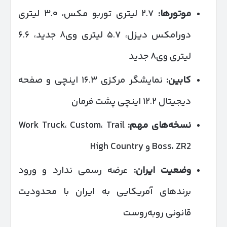
موتورها
:
۲.۷ لیتری توربو مکس، ۳.۰ لیتری
دورامکس دیزل، ۵.۷ لیتری وی۸ جدید، ۶.۶
لیتری وی۸ جدید
کابین
:
نمایشگر مرکزی ۱۶.۳ اینچی و صفحه
دیجیتال ۱۲.۲ اینچی پشت فرمان
نسخه‌های مهم
:
Work Truck، Custom، Trail
Boss، ZR2 و High Country
وضعیت ایران
:
عرضه رسمی ندارد و ورود
برندهای آمریکایی به ایران با محدودیت
قانونی روبه‌روست