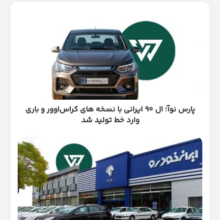
پارس
نوآ؛
ال
۹۰
ایرانی
با
نسخه‌
های
کراس‌اوور
و
پارس نوآ؛ ال ۹۰ ایرانی با نسخه‌ های کراس‌اوور و باری
باری
وارد خط تولید شد
وارد
خط
امروز
تولید
آخرین
شد
مهلت
ثبت‌نام
ایران‌خودرو
|
جزئیات
فروش