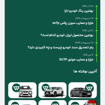
24 آذر 1402
بهترین رنگ خودرو تارا
16 اردیبهشت 1403
مزایا و معایب سورن پلاس xu7p
2 آبان 1402
بهترین محصول ایران خودرو کدام است؟
13 اردیبهشت 1404
رمز تصدیق سند خودرو چیست و چه کاربردی دارد؟
31 تیر 1403
مزایا و معایب موتور XU7P
آخرین نوشته ها