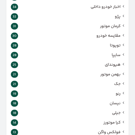
اخبار خودرو داخلی
34
پژو
32
کرمان موتور
31
مقایسه خودرو
30
تویوتا
28
سایپا
28
هیوندای
25
بهمن موتور
21
جک
21
رنو
19
نیسان
18
جیلی
18
کیا موتورز
14
فولکس واگن
13