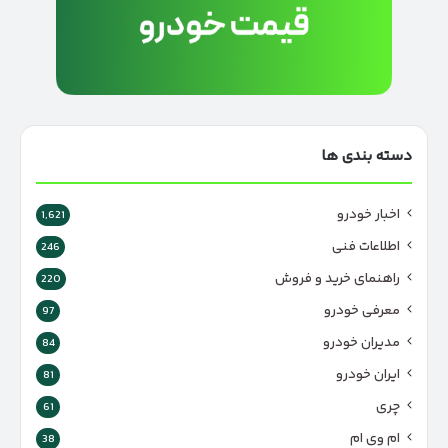
دسته بندی ها
اخبار خودرو
1,621
اطلاعات فنی
246
راهنمای خرید و فروش
220
معرفی خودرو
97
مدیران خودرو
84
ایران خودرو
81
چری
61
ام وی ام
38