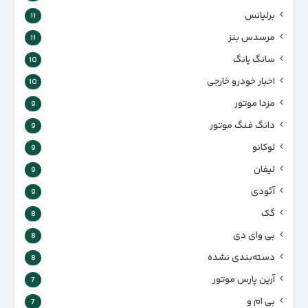
برلیانس
11
مرسدس بنز
11
سانگ یانگ
10
اخبار خودرو خارجی
10
مزدا موتور
9
دانگ فنگ موتور
9
لوکانو
9
لیفان
9
آئودی
9
گک
8
بی وای دی
8
دسته‌بندی نشده
8
آرین پارس موتور
7
بی ام و
7