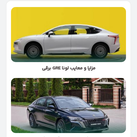
مزایا
و
معایب
لونا
GRE
برقی
مزایا و معایب لونا GRE برقی
نظرات
کاربران
درباره
شاین
مکس