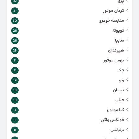
پژو
32
کرمان موتور
31
مقایسه خودرو
30
تویوتا
28
سایپا
28
هیوندای
25
بهمن موتور
21
جک
21
رنو
19
نیسان
18
جیلی
18
کیا موتورز
14
فولکس واگن
13
برلیانس
11