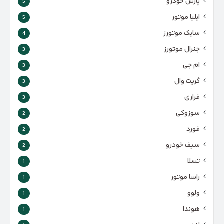
پارس‌ خودرو
5
ایلیا موتور
5
سایک موتورز
4
جنرال موتورز
3
ام جی
3
گریت وال
3
فراری
3
سوزوکی
2
فورد
2
سیف خودرو
2
تسلا
1
راسا موتور
1
ولوو
1
هوندا
1