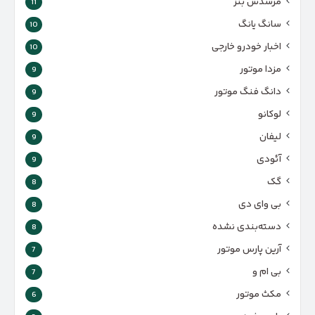
مرسدس بنز
11
سانگ یانگ
10
اخبار خودرو خارجی
10
مزدا موتور
9
دانگ فنگ موتور
9
لوکانو
9
لیفان
9
آئودی
9
گک
8
بی وای دی
8
دسته‌بندی نشده
8
آرین پارس موتور
7
بی ام و
7
مکث موتور
6