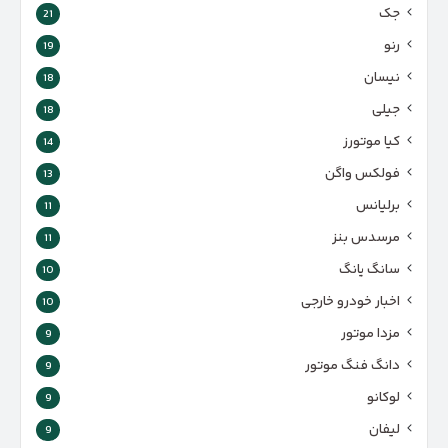
جک
21
رنو
19
نیسان
18
جیلی
18
کیا موتورز
14
فولکس واگن
13
برلیانس
11
مرسدس بنز
11
سانگ یانگ
10
اخبار خودرو خارجی
10
مزدا موتور
9
دانگ فنگ موتور
9
لوکانو
9
لیفان
9