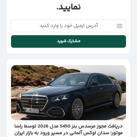
نمایید.
آدرس
ایمیل
خود
را
وارد
کنید
دریافت
مجوز
مرسدس
بنز
S450
مدل
2026
توسط
راسا
موتور؛
دریافت مجوز مرسدس بنز S450 مدل 2026 توسط راسا
سدان
موتور؛ سدان لوکس آلمانی در مسیر ورود به بازار ایران