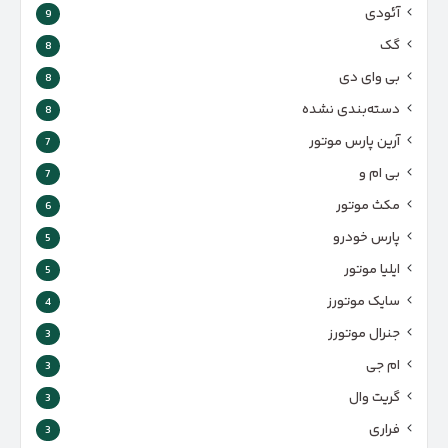
آئودی
9
گک
8
بی وای دی
8
دسته‌بندی نشده
8
آرین پارس موتور
7
بی ام و
7
مکث موتور
6
پارس‌ خودرو
5
ایلیا موتور
5
سایک موتورز
4
جنرال موتورز
3
ام جی
3
گریت وال
3
فراری
3