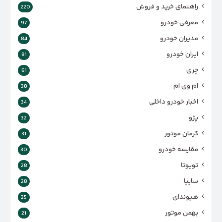
راهنمای خرید و فروش
220
معرفی خودرو
97
مدیران خودرو
84
ایران خودرو
81
چری
61
ام وی ام
38
اخبار خودرو داخلی
34
پژو
32
کرمان موتور
31
مقایسه خودرو
30
تویوتا
28
سایپا
28
هیوندای
25
بهمن موتور
21