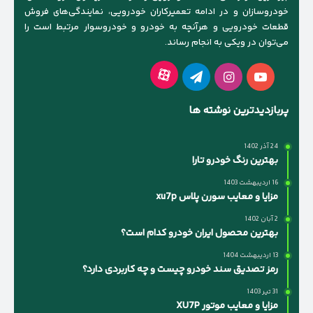
خودروسازان و در ادامه تعمیرکاران خودرویی، نمایندگی‌های فروش
قطعات خودرویی و هرآنچه به خودرو و خودروسوار مرتبط است را
می‌توان در ویکی به انجام رساند.
آپارات
یوتیوب
اینستاگرام
تلگرام
پربازدیدترین نوشته ها
24 آذر 1402
بهترین رنگ خودرو تارا
16 اردیبهشت 1403
مزایا و معایب سورن پلاس xu7p
2 آبان 1402
بهترین محصول ایران خودرو کدام است؟
13 اردیبهشت 1404
رمز تصدیق سند خودرو چیست و چه کاربردی دارد؟
31 تیر 1403
مزایا و معایب موتور XU7P