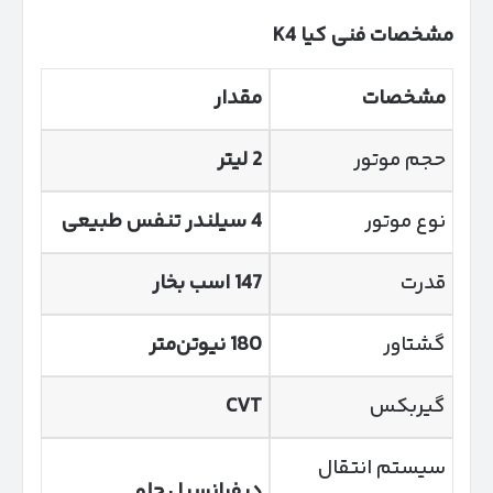
مشخصات فنی کیا
K4
مشخصات
مقدار
حجم موتور
2
لیتر
نوع موتور
4
سیلندر تنفس طبیعی
قدرت
147
اسب بخار
گشتاور
180
نیوتن‌متر
گیربکس
CVT
سیستم انتقال
دیفرانسیل جلو