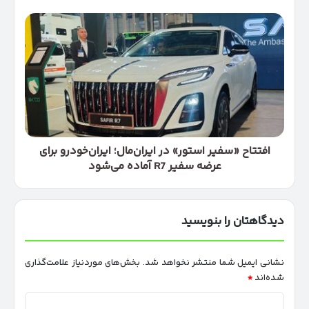
لوکس
آلمانی
افتتاح
در
«سفیر
مسیر
استور»
ورود
در
به
ایران‌مال؛
بازار
ایران‌خودرو
ایران
برای
عرضه
سفیر
R7
افتتاح «سفیر استور» در ایران‌مال؛ ایران‌خودرو برای
آماده
عرضه سفیر R7 آماده می‌شود
می‌شود
دیدگاهتان را بنویسید
نشانی ایمیل شما منتشر نخواهد شد.
بخش‌های موردنیاز علامت‌گذاری
شده‌اند
*
د