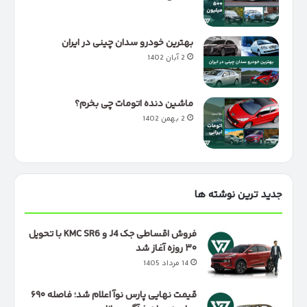
بهترین خودرو سدان چینی در ایران
2 آبان 1402
ماشین دنده اتومات چی بخرم؟
2 بهمن 1402
جدید ترین نوشته ها
فروش اقساطی جک J4 و KMC SR6 با تحویل
۳۰ روزه آغاز شد
14 مرداد 1405
قیمت نهایی پارس نوآ اعلام شد؛ فاصله ۶۹۰