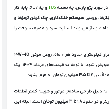
در مورد پژو پارس، چه نسخه
TU5
و چه XU7، پایه کار
ترها
،
بررسی سیستم خنک‌کاری
،
چک کردن ترمزها و
افت ولتاژ می‌تواند استارت سرد و مصرف سوخت را
۱۰
W-40
به همراه فیلتر روغن تعویض شود. با توجه به قیمت‌های مرداد ۱۴۰۴، یک
لاً بین
۲
تا
۳.۵
میلیون تومان
تمام می‌شود.
 به دلیل طراحی ساده‌تر موتور و هزینه کمتر قطعات
تر و در حدود
۱.۸
تا
۳
میلیون تومان
است. البته این