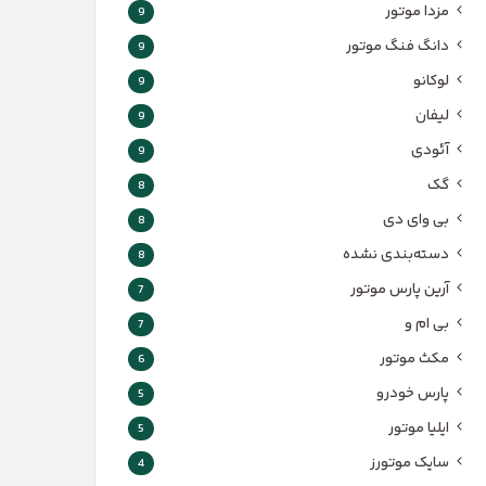
مزدا موتور
9
دانگ فنگ موتور
9
لوکانو
9
لیفان
9
آئودی
9
گک
8
بی وای دی
8
دسته‌بندی نشده
8
آرین پارس موتور
7
بی ام و
7
مکث موتور
6
پارس‌ خودرو
5
ایلیا موتور
5
سایک موتورز
4