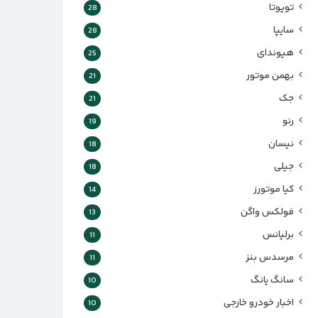
تویوتا
28
سایپا
28
هیوندای
25
بهمن موتور
21
جک
21
رنو
19
نیسان
18
جیلی
18
کیا موتورز
14
فولکس واگن
13
برلیانس
11
مرسدس بنز
11
سانگ یانگ
10
اخبار خودرو خارجی
10