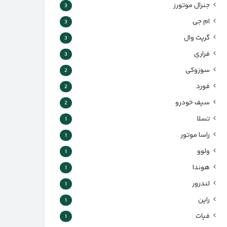
جنرال موتورز
3
ام جی
3
گریت وال
3
فراری
3
سوزوکی
2
فورد
2
سیف خودرو
2
تسلا
1
راسا موتور
1
ولوو
1
هوندا
1
لندرور
1
راین
1
فیات
1