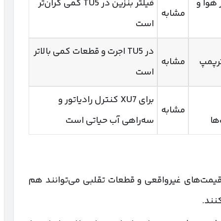
ر هوا و
فیلتر بنزین در TU5 کمی گران‌تر
مشابه
است
در TU5 اجرت و قطعات کمی بالاتر
ترپمپ
مشابه
است
برای XU7 کنترل رادیاتور و
مشابه
ها
سه‌راهی آب حیاتی است
قیمت‌های غیرواقعی و قطعات تقلبی می‌توانند هم
کنند.