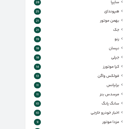
سایپا
28
هیوندای
25
بهمن موتور
21
جک
21
رنو
19
نیسان
18
جیلی
18
کیا موتورز
14
فولکس واگن
13
برلیانس
11
مرسدس بنز
11
سانگ یانگ
10
اخبار خودرو خارجی
10
مزدا موتور
9