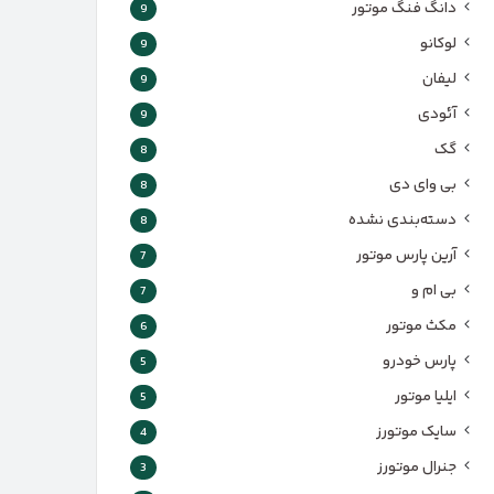
دانگ فنگ موتور
9
لوکانو
9
لیفان
9
آئودی
9
گک
8
بی وای دی
8
دسته‌بندی نشده
8
آرین پارس موتور
7
بی ام و
7
مکث موتور
6
پارس‌ خودرو
5
ایلیا موتور
5
سایک موتورز
4
جنرال موتورز
3