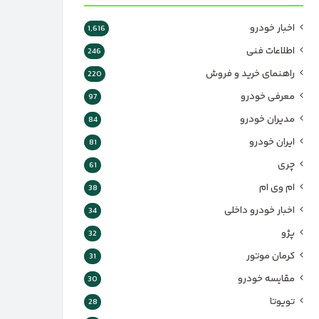
اخبار خودرو
1,616
اطلاعات فنی
246
راهنمای خرید و فروش
220
معرفی خودرو
97
مدیران خودرو
84
ایران خودرو
81
چری
61
ام وی ام
38
اخبار خودرو داخلی
34
پژو
32
کرمان موتور
31
مقایسه خودرو
30
تویوتا
28