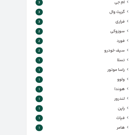
ام جی
3
گریت وال
3
فراری
3
سوزوکی
2
فورد
2
سیف خودرو
2
تسلا
1
راسا موتور
1
ولوو
1
هوندا
1
لندرور
1
راین
1
فیات
1
هامر
1