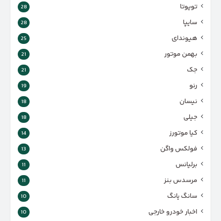
تویوتا
28
سایپا
28
هیوندای
25
بهمن موتور
21
جک
21
رنو
19
نیسان
18
جیلی
18
کیا موتورز
14
فولکس واگن
13
برلیانس
11
مرسدس بنز
11
سانگ یانگ
10
اخبار خودرو خارجی
10