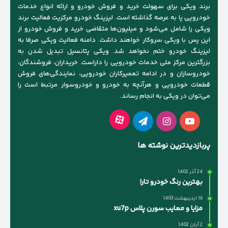
برند ویکی برای سهولت خرید و فروش خودرو و ارائه انواع خدمات
خودرویی پا به عرصه گذاشته است. لیزینگ خودرو مرکزیت فعالیت برند
ویکی را شامل می‌شود و میلیون‌ها متقاضی خرید و فروش خودرو از
این پس با ویکی سروکار خواهند داشت. دامنه فعالیت ویکی صرفا به
لیزینگ خودرو ختم نخواهد شد. ویکی پتانسیل تبدیل شدن به
بزرگترین مرکز ملی خدمات خودرویی را داراست. خریداران، فروشندگان،
خودروسازان و در ادامه تعمیرکاران خودرویی، نمایندگی‌های فروش
قطعات خودرویی و هرآنچه به خودرو و خودروسوار مرتبط است را
می‌توان در ویکی به انجام رساند.
آپارات
یوتیوب
اینستاگرام
تلگرام
پربازدیدترین نوشته ها
24 آذر 1402
بهترین رنگ خودرو تارا
16 اردیبهشت 1403
مزایا و معایب سورن پلاس xu7p
2 آبان 1402