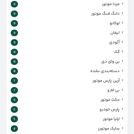
مزدا موتور
9
دانگ فنگ موتور
9
لوکانو
9
لیفان
9
آئودی
9
گک
8
بی وای دی
8
دسته‌بندی نشده
8
آرین پارس موتور
7
بی ام و
7
مکث موتور
6
پارس‌ خودرو
5
ایلیا موتور
5
سایک موتورز
4