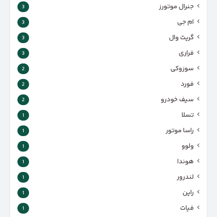
جنرال موتورز
3
ام جی
3
گریت وال
3
فراری
3
سوزوکی
2
فورد
2
سیف خودرو
2
تسلا
1
راسا موتور
1
ولوو
1
هوندا
1
لندرور
1
راین
1
فیات
1