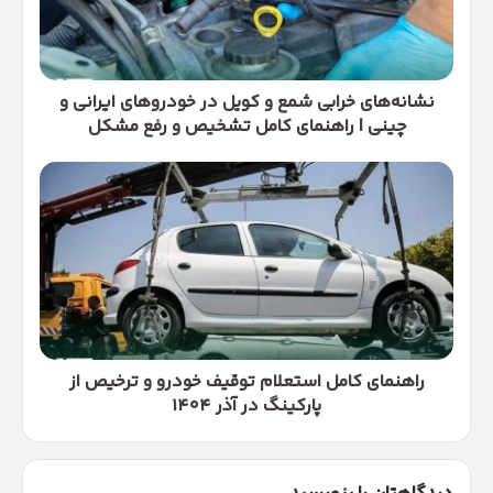
در
خودروهای
ایرانی
و
چینی
نشانه‌های خرابی شمع و کویل در خودروهای ایرانی و
|
چینی | راهنمای کامل تشخیص و رفع مشکل
راهنمای
کامل
راهنمای
تشخیص
کامل
و
استعلام
رفع
توقیف
مشکل
خودرو
و
ترخیص
از
پارکینگ
در
راهنمای کامل استعلام توقیف خودرو و ترخیص از
آذر
پارکینگ در آذر ۱۴۰۴
۱۴۰۴