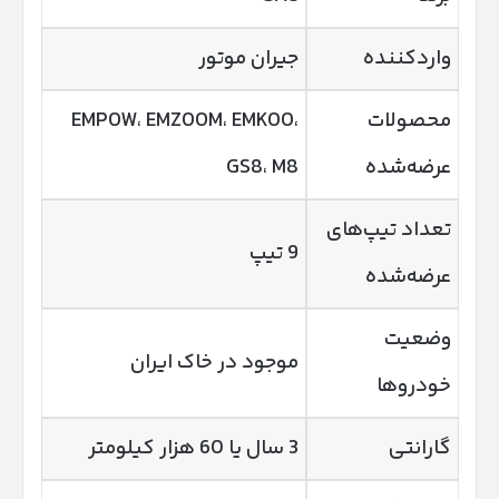
واردکننده
جیران موتور
محصولات
EMPOW، EMZOOM، EMKOO،
عرضه‌شده
GS8، M8
تعداد تیپ‌های
9 تیپ
عرضه‌شده
وضعیت
موجود در خاک ایران
خودروها
گارانتی
3 سال یا 60 هزار کیلومتر