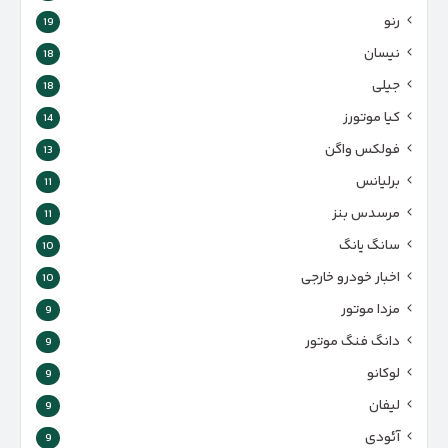
رنو
19
نیسان
18
جیلی
18
کیا موتورز
14
فولکس واگن
13
برلیانس
11
مرسدس بنز
11
سانگ یانگ
10
اخبار خودرو خارجی
10
مزدا موتور
9
دانگ فنگ موتور
9
لوکانو
9
لیفان
9
آئودی
9