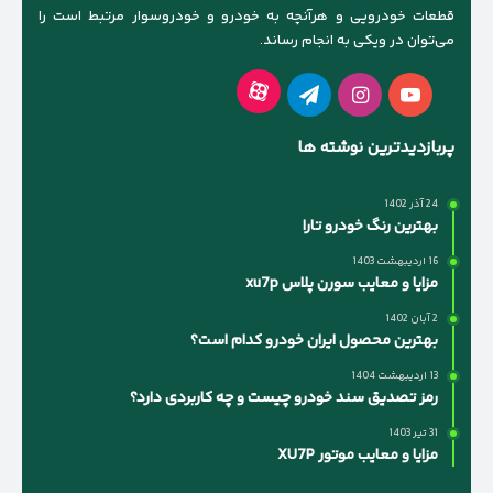
قطعات خودرویی و هرآنچه به خودرو و خودروسوار مرتبط است را
می‌توان در ویکی به انجام رساند.
آپارات
یوتیوب
اینستاگرام
تلگرام
پربازدیدترین نوشته ها
24 آذر 1402
بهترین رنگ خودرو تارا
16 اردیبهشت 1403
مزایا و معایب سورن پلاس xu7p
2 آبان 1402
بهترین محصول ایران خودرو کدام است؟
13 اردیبهشت 1404
رمز تصدیق سند خودرو چیست و چه کاربردی دارد؟
31 تیر 1403
مزایا و معایب موتور XU7P