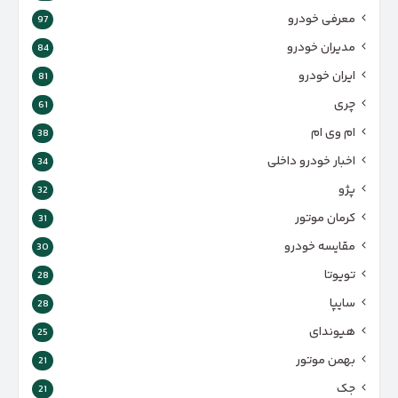
معرفی خودرو
97
مدیران خودرو
84
ایران خودرو
81
چری
61
ام وی ام
38
اخبار خودرو داخلی
34
پژو
32
کرمان موتور
31
مقایسه خودرو
30
تویوتا
28
سایپا
28
هیوندای
25
بهمن موتور
21
جک
21