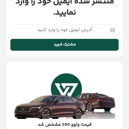
منتشر شده ایمیل خود را وارد
نمایید.
آدرس
ایمیل
خود
را
وارد
کنید
قیمت
ولوو
S90
مشخص
شد
قیمت ولوو S90 مشخص شد