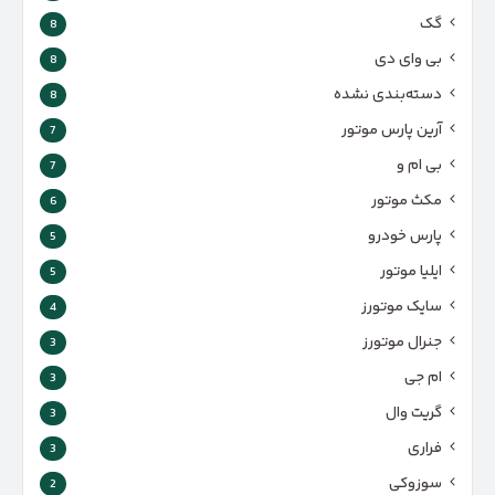
گک
8
بی وای دی
8
دسته‌بندی نشده
8
آرین پارس موتور
7
بی ام و
7
مکث موتور
6
پارس‌ خودرو
5
ایلیا موتور
5
سایک موتورز
4
جنرال موتورز
3
ام جی
3
گریت وال
3
فراری
3
سوزوکی
2