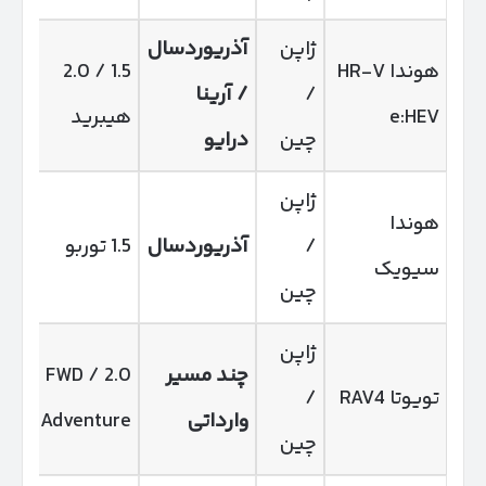
ژاپن
آذریوردسال
هوندا HR-V
1.5 / 2.0
هیب
/
/ آرینا
e:HEV
هیبرید
شه
چین
درایو
ژاپن
هوندا
/
آذریوردسال
1.5 توربو
سیویک
VT
چین
ژاپن
چند مسیر
2.0 FWD /
تویوتا RAV4
/
وارداتی
Adventure
کرا
چین