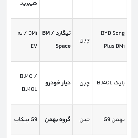
هیبرید
WD
BYD Song
تیگارد
/ BM
DMi / نه
پلا
چین
Plus DMi
Space
EV
هیب
BJ40 /
بایک BJ40L
چین
دیار خودرو
شا
BJ40L
مس
بهمن G9
چین
گروه بهمن
G9 پیکاپ
2.0 تورب