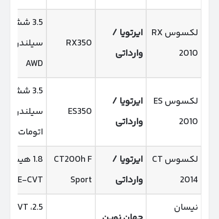
3.5 شش
لکسوس RX
ایرتویا /
RX350
سیلندر،
2010
وارداتی
AWD
3.5 شش
لکسوس ES
ایرتویا /
ES350
سیلندر،
2010
وارداتی
اتومات
لکسوس CT
ایرتویا /
CT200h F
1.8 هیبرید،
2014
وارداتی
Sport
E-CVT
نیسان
2.5، CVT،
جهان نوین