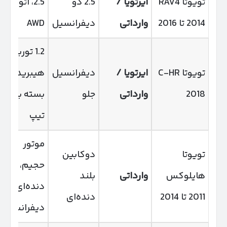
تویوتا RAV4
ایرتویا /
2.5 دو
2.5، اتومات،
2014 تا 2016
وارداتی
دیفرانسیل
AWD
1.2 توربو یا
تویوتا C-HR
ایرتویا /
دیفرانسیل
هیبرید
2018
وارداتی
جلو
بسته به
تیپ
موتور
تویوتا
دوکابین
حجیم،
هایلوکس
وارداتی
بلند
دنده‌ای، دو
2011 تا 2014
دنده‌ای
دیفرانسیل