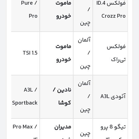
فولکس ID.4
ماموت
Pure /
/
Crozz Pro
خودرو
Pro
اس
چین
آلمان
فولکس
ماموت
1.5 TSI
/
تی‌راک
خودرو
SG
چین
آلمان
نادین /
A3L /
5
آئودی A3L
/
کوشا
Sportback
SG
چین
تیگو 8 پرو
مدیران
Pro Max /
چین