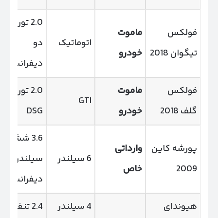
2.0 توربو،
فولکس
ماموت
اتوماتیک
دو
تیگوان 2018
خودرو
دیفرانسیل
فولکس
ماموت
2.0 توربو،
GTI
گلف 2018
خودرو
DSG
3.6 شش
پورشه کاین
وارداتی
6 سیلندر
سیلندر، دو
2009
خاص
دیفرانسیل
هیوندای
4 سیلندر
2.4 تنفس