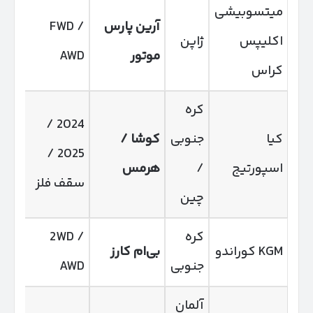
میتسوبیشی
آرین پارس
FWD /
5
اکلیپس
ژاپن
موتور
AWD
VT
کراس
کره
2024 /
کیا
جنوبی
کوشا /
5
2025 /
اسپورتیج
/
هرمس
198 اس
سقف فلز
چین
کره
2WD /
KGM کوراندو
بی‌ام کارز
1.5 توربو
جنوبی
AWD
آلمان