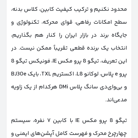
محدود نکنیم و ترکیب کیفیت کابین، کلاس بدنه،
سطح امکانات رفاهی، قوای محرکه، تکنولوژی و
جایگاه برند در بازار ایران را کنار هم بگذاریم،
انتخاب یک برنده قطعی تقریباً ممکن نیست. در
این تعریف، تیگو 8 پرو مکس IE، فونیکس تیگو 8
پرو e پلاس، لوکانو L8، اکستریم TXL، بایک BJ30e
و بی‌وای‌دی سانگ پلاس DMi هرکدام از یک زاویه
مدعی‌اند.
تیگو 8 پرو مکس IE با کابین ۷ نفره، سیستم
چهارچرخ محرک و فهرست کامل آپشن‌های ایمنی و