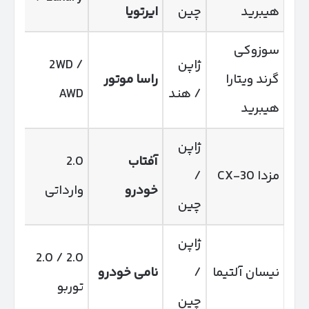
هیبرید
چین
ایرتویا
WD
سوزوکی
ژاپن
2WD /
5
گرند ویتارا
راسا موتور
/ هند
AWD
هیب
هیبرید
ژاپن
2.0
آفتاب
2.0
مزدا CX-30
/
تن
خودرو
وارداتی
چین
طب
ژاپن
2.0 / 2.0
نیسان آلتیما
/
نامی خودرو
سد
توربو
چین
مت