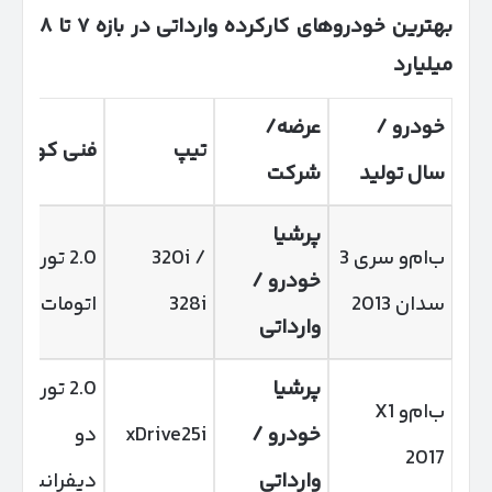
بهترین خودروهای کارکرده وارداتی در بازه
۷
تا
۸
میلیارد
خودرو /
عرضه/
تیپ
فنی کوتاه
سال تولید
شرکت
پرشیا
ب‌ام‌و سری 3
320i /
2.0 توربو،
خودرو /
سدان 2013
328i
اتومات
وارداتی
پرشیا
2.0 توربو،
ب‌ام‌و X1
خودرو /
xDrive25i
دو
2017
وارداتی
دیفرانسیل