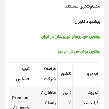
متفاوت‌تری هستند.
پیشنهاد کاربران:
بهترین خودروهای توربوشارژ در ایران
بهترین روش فروش خودرو
عرضه/
تیپ
فنی
خودرو
کشور
شرکت
حساس
کوت
تویوتا
ژاپن
ماهان /
2.0
Premium
فرانت‌لندر
/
راسا /
هیب
/ Luxury