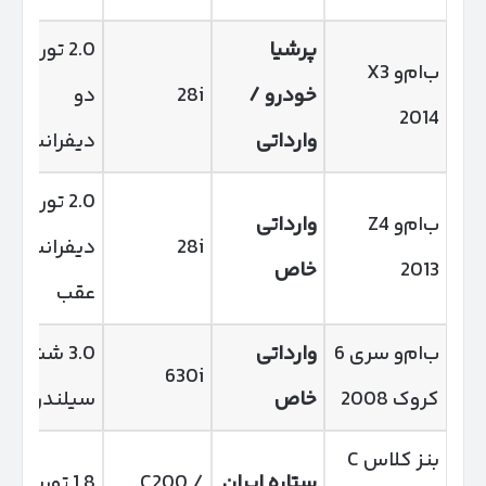
پرشیا
2.0 توربو،
ب‌ام‌و X3
خودرو /
28i
دو
2014
وارداتی
دیفرانسیل
2.0 توربو،
ب‌ام‌و Z4
وارداتی
28i
دیفرانسیل
2013
خاص
عقب
ب‌ام‌و سری 6
وارداتی
3.0 شش
630i
کروک 2008
خاص
سیلندر
بنز کلاس C
ستاره ایران
C200 /
1.8 توربو یا