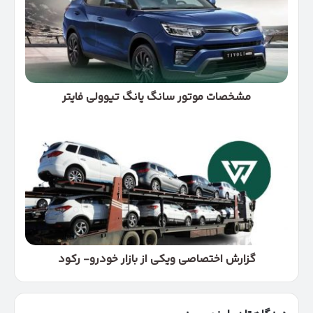
یانگ
تیوولی
فایتر
مشخصات موتور سانگ یانگ تیوولی فایتر
گزارش
اختصاصی
ویکی
از
بازار
خودرو-
رکود
گزارش اختصاصی ویکی از بازار خودرو- رکود