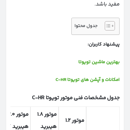
مفید باشد.
جدول محتوا
پیشنهاد کاربران:
بهترین ماشین تویوتا
امکانات و آپشن های تویوتا C-HR
جدول مشخصات فنی موتور تویوتا
C-HR
موتور
۱.۸
موتور
۲.۰
موتور
۱.۲
هیبرید
هیبرید /