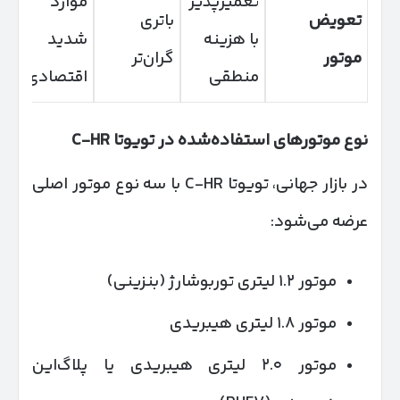
تعمیرپذیر
موارد
تعویض
باتری
با هزینه
شدید
موتور
گران‌تر
منطقی
اقتصادی‌تر
نوع موتورهای استفاده‌شده در تویوتا
C-HR
در بازار جهانی، تویوتا C-HR با سه نوع موتور اصلی
عرضه می‌شود:
موتور ۱.۲ لیتری توربوشارژ (بنزینی)
موتور ۱.۸ لیتری هیبریدی
موتور ۲.۰ لیتری هیبریدی یا پلاگ‌این