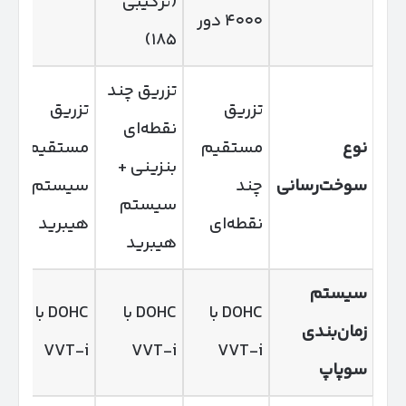
(ترکیبی
۴۰۰۰ دور
۱۸۵)
تزریق چند
تزریق
تزریق
نقطه‌ای
نوع
مستقیم
مستقیم +
بنزینی +
سوخت‌رسانی
چند
سیستم
سیستم
نقطه‌ای
هیبرید
هیبرید
سیستم
DOHC با
DOHC با
DOHC با
زمان‌بندی
VVT-i
VVT-i
VVT-i
سوپاپ