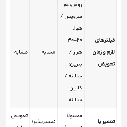
روغن: هر
سرویس /
هوا:
فیلترهای
۲۰-۳۰
لازم و زمان
هزار /
مشابه
مشابه
تعویض
بنزین:
سالانه /
کابین:
سالانه
معمولاً
تعویض در
تعمیر یا
تعمیرپذیر؛