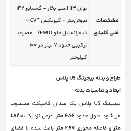
توان ۱۱۳ اسب بخار – گشتاور ۱۴۲
مشخصات
نیوتن‌متر – گیربکس CVT –
فنی کلیدی
دیفرانسیل جلو (FWD) – مصرف
ترکیبی حدود ۷ لیتر در ۱۰۰
کیلومتر
طراح و بدنه بیجینگ
U5
پلاس
ابعاد و تناسبات بدنه
بیجینگ U5 پلاس یک سدان کامپکت محسوب
می‌شود. طول حدود
۴.۶۶
متر
، عرض نزدیک به
۱.۸۲
متر
و فاصله محوری
۲.۶۷
متر
باعث شده تا فضای