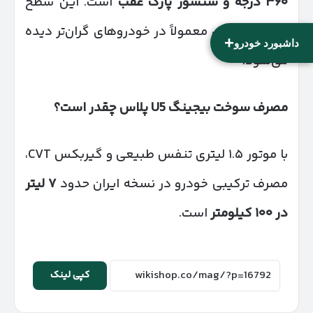
۳۶۰
درجه و سنسور پارک عقب
است. این سطح
امکانات ایمنی معمولاً در خودروهای گران‌تر دیده
+
داشبورد خودرو
می‌شود.
مصرف سوخت بیجینگ
U5
پلاس چقدر است؟
با موتور ۱.۵ لیتری تنفس طبیعی و گیربکس CVT،
مصرف ترکیبی خودرو در نسخه ایران حدود
۷
لیتر
در
۱۰۰
کیلومتر
است.
کپی لینک