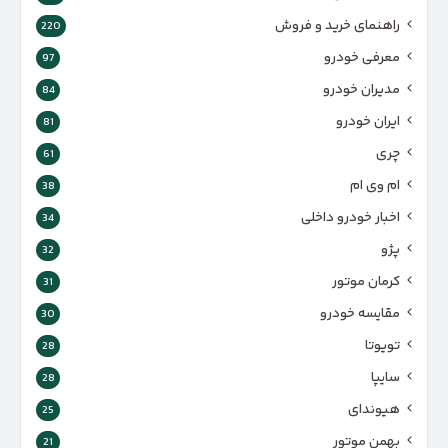
راهنمای خرید و فروش
220
معرفی خودرو
97
مدیران خودرو
84
ایران خودرو
81
چری
61
ام وی ام
38
اخبار خودرو داخلی
34
پژو
32
کرمان موتور
31
مقایسه خودرو
30
تویوتا
28
سایپا
28
هیوندای
25
بهمن موتور
21