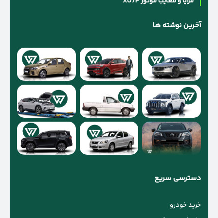
مزایا و معایب موتور XU7P
آخرین نوشته ها
دسترسی سریع
خرید خودرو