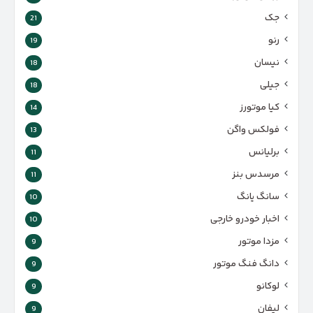
جک
21
رنو
19
نیسان
18
جیلی
18
کیا موتورز
14
فولکس واگن
13
برلیانس
11
مرسدس بنز
11
سانگ یانگ
10
اخبار خودرو خارجی
10
مزدا موتور
9
دانگ فنگ موتور
9
لوکانو
9
لیفان
9