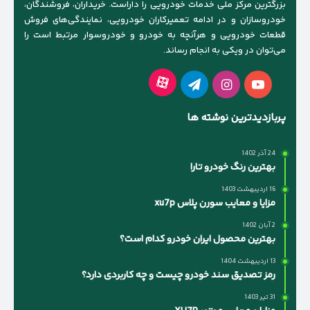
بزرگترین مرکز ملی خدمات خودرویی را داراست. خریداران، فروشندگان،
خودروسازان و در ادامه تعمیرکاران خودرویی، نمایندگی‌های فروش
قطعات خودرویی و هرآنچه به خودرو و خودروسوار مرتبط است را
می‌توان در ویکی به انجام رساند.
آپارات
یوتیوب
اینستاگرام
تلگرام
پربازدیدترین نوشته ها
24 آذر 1402
بهترین رنگ خودرو تارا
16 اردیبهشت 1403
مزایا و معایب سورن پلاس xu7p
2 آبان 1402
بهترین محصول ایران خودرو کدام است؟
13 اردیبهشت 1404
رمز تصدیق سند خودرو چیست و چه کاربردی دارد؟
31 تیر 1403