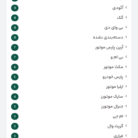
آئودی
9
گک
8
بی وای دی
8
دسته‌بندی نشده
8
آرین پارس موتور
7
بی ام و
7
مکث موتور
6
پارس‌ خودرو
5
ایلیا موتور
5
سایک موتورز
4
جنرال موتورز
3
ام جی
3
گریت وال
3
فراری
3