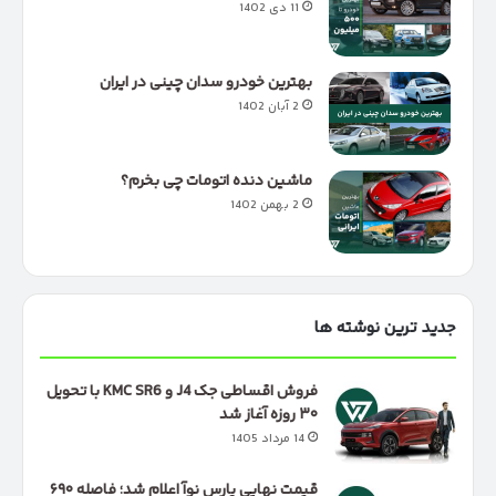
11 دی 1402
بهترین خودرو سدان چینی در ایران
2 آبان 1402
ماشین دنده اتومات چی بخرم؟
2 بهمن 1402
جدید ترین نوشته ها
فروش اقساطی جک J4 و KMC SR6 با تحویل
۳۰ روزه آغاز شد
14 مرداد 1405
قیمت نهایی پارس نوآ اعلام شد؛ فاصله ۶۹۰