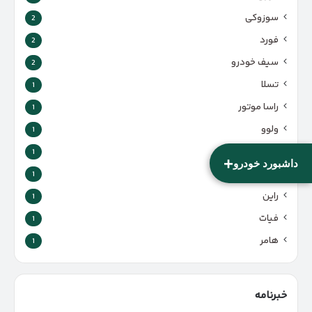
سوزوکی
2
فورد
2
سیف خودرو
2
تسلا
1
راسا موتور
1
ولوو
1
هوندا
1
+
داشبورد خودرو
لندرور
1
راین
1
فیات
1
هامر
1
خبرنامه