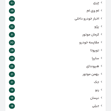
چری
61
ام وی ام
38
اخبار خودرو داخلی
34
پژو
32
کرمان موتور
31
مقایسه خودرو
30
تویوتا
28
سایپا
28
هیوندای
25
بهمن موتور
21
جک
21
رنو
19
نیسان
18
جیلی
18