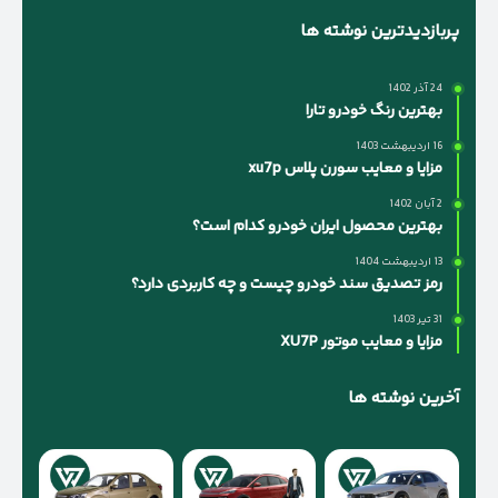
پربازدیدترین نوشته ها
24 آذر 1402
بهترین رنگ خودرو تارا
16 اردیبهشت 1403
مزایا و معایب سورن پلاس xu7p
2 آبان 1402
بهترین محصول ایران خودرو کدام است؟
13 اردیبهشت 1404
رمز تصدیق سند خودرو چیست و چه کاربردی دارد؟
31 تیر 1403
مزایا و معایب موتور XU7P
آخرین نوشته ها