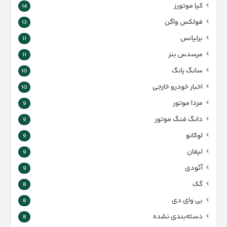
کیا موتورز
14
فولکس واگن
13
برلیانس
11
مرسدس بنز
11
سانگ یانگ
10
اخبار خودرو خارجی
10
مزدا موتور
9
دانگ فنگ موتور
9
لوکانو
9
لیفان
9
آئودی
9
گک
8
بی وای دی
8
دسته‌بندی نشده
8