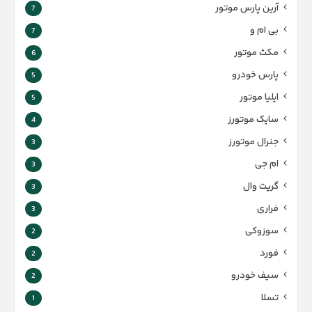
آرین پارس موتور
7
بی ام و
7
مکث موتور
6
پارس‌ خودرو
5
ایلیا موتور
5
سایک موتورز
4
جنرال موتورز
3
ام جی
3
گریت وال
3
فراری
3
سوزوکی
2
فورد
2
سیف خودرو
2
تسلا
1