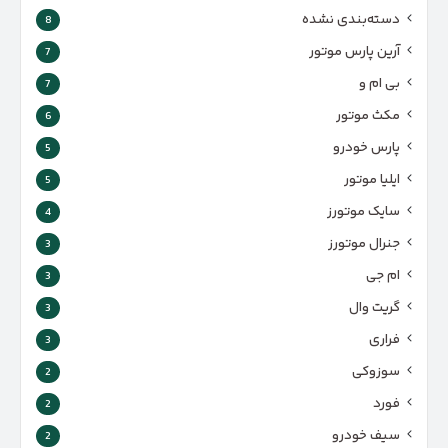
دسته‌بندی نشده
8
آرین پارس موتور
7
بی ام و
7
مکث موتور
6
پارس‌ خودرو
5
ایلیا موتور
5
سایک موتورز
4
جنرال موتورز
3
ام جی
3
گریت وال
3
فراری
3
سوزوکی
2
فورد
2
سیف خودرو
2