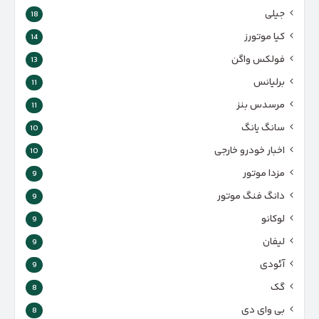
جیلی
18
کیا موتورز
14
فولکس واگن
13
برلیانس
11
مرسدس بنز
11
سانگ یانگ
10
اخبار خودرو خارجی
10
مزدا موتور
9
دانگ فنگ موتور
9
لوکانو
9
لیفان
9
آئودی
9
گک
8
بی وای دی
8