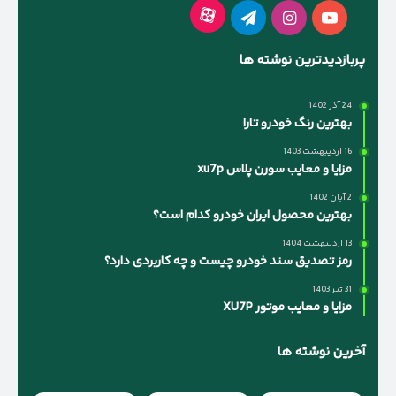
آپارات
یوتیوب
اینستاگرام
تلگرام
پربازدیدترین نوشته ها
24 آذر 1402
بهترین رنگ خودرو تارا
16 اردیبهشت 1403
مزایا و معایب سورن پلاس xu7p
2 آبان 1402
بهترین محصول ایران خودرو کدام است؟
13 اردیبهشت 1404
رمز تصدیق سند خودرو چیست و چه کاربردی دارد؟
31 تیر 1403
مزایا و معایب موتور XU7P
آخرین نوشته ها