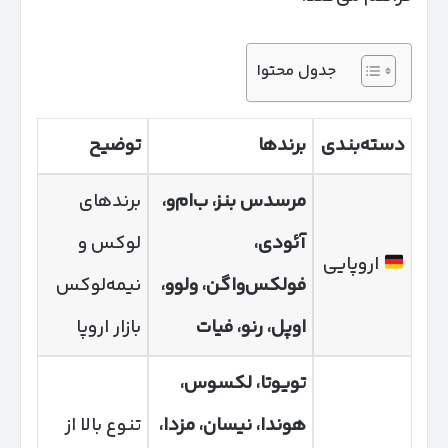
جدول محتوا
دسته‌بندی
برندها
توضیح
مرسدس بنز، ب‌ام‌و،
برندهای
آئودی،
لوکس و
اروپایی
فولکس‌واگن، ولوو،
نیمه‌لوکس
اوپل، رنو، فیات
بازار اروپا
تویوتا، لکسوس،
هوندا، نیسان، مزدا،
تنوع بالا از