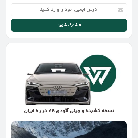
آدرس
ایمیل
خود
را
وارد
کنید
نسخه
کشیده
و
چینی
آئودی
A6
در
راه
ایران
نسخه کشیده و چینی آئودی A6 در راه ایران
بی‌ام‌و
آلپینا
ویژن