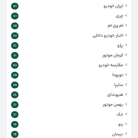
ایران خودرو
81
چری
61
ام وی ام
38
اخبار خودرو داخلی
34
پژو
32
کرمان موتور
31
مقایسه خودرو
30
تویوتا
28
سایپا
28
هیوندای
25
بهمن موتور
21
جک
21
رنو
19
نیسان
18