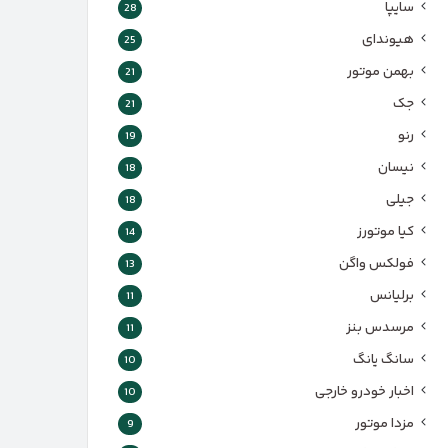
سایپا
28
هیوندای
25
بهمن موتور
21
جک
21
رنو
19
نیسان
18
جیلی
18
کیا موتورز
14
فولکس واگن
13
برلیانس
11
مرسدس بنز
11
سانگ یانگ
10
اخبار خودرو خارجی
10
مزدا موتور
9