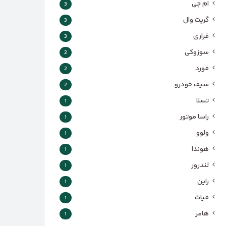
ام جی
3
گریت وال
3
فراری
3
سوزوکی
2
فورد
2
سیف خودرو
2
تسلا
1
راسا موتور
1
ولوو
1
هوندا
1
لندرور
1
راین
1
فیات
1
هامر
1