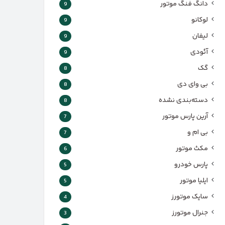
دانگ فنگ موتور
9
لوکانو
9
لیفان
9
آئودی
9
گک
8
بی وای دی
8
دسته‌بندی نشده
8
آرین پارس موتور
7
بی ام و
7
مکث موتور
6
پارس‌ خودرو
5
ایلیا موتور
5
سایک موتورز
4
جنرال موتورز
3