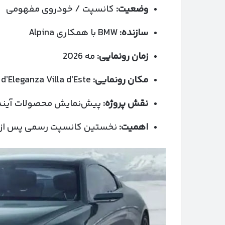
وضعیت:
کانسپت / خودروی مفهومی
سازنده:
BMW با همکاری Alpina
زمان رونمایی:
مه 2026
مکان رونمایی:
Concorso d’Eleganza Villa d’Este
نقش پروژه:
پیش‌نمایش محصولات آینده 
اهمیت:
نخستین کانسپت رسمی پس از پیو