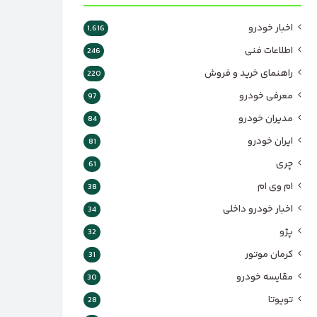
اخبار خودرو
1,616
اطلاعات فنی
246
راهنمای خرید و فروش
220
معرفی خودرو
97
مدیران خودرو
84
ایران خودرو
81
چری
61
ام وی ام
38
اخبار خودرو داخلی
34
پژو
32
کرمان موتور
31
مقایسه خودرو
30
تویوتا
28