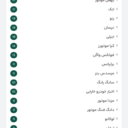
بهمن موتور
21
جک
21
رنو
19
نیسان
18
جیلی
18
کیا موتورز
14
فولکس واگن
13
برلیانس
11
مرسدس بنز
11
سانگ یانگ
10
اخبار خودرو خارجی
10
مزدا موتور
9
دانگ فنگ موتور
9
لوکانو
9