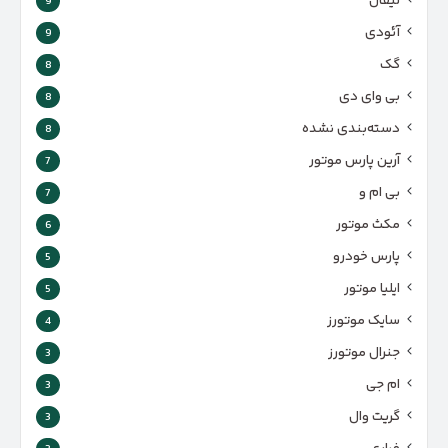
لیفان
9
آئودی
9
گک
8
بی وای دی
8
دسته‌بندی نشده
8
آرین پارس موتور
7
بی ام و
7
مکث موتور
6
پارس‌ خودرو
5
ایلیا موتور
5
سایک موتورز
4
جنرال موتورز
3
ام جی
3
گریت وال
3