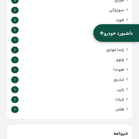
فراری
3
سوزوکی
2
فورد
2
سیف خودرو
2
+
داشبورد خودرو
تسلا
1
راسا موتور
1
ولوو
1
هوندا
1
لندرور
1
راین
1
فیات
1
هامر
1
خبرنامه