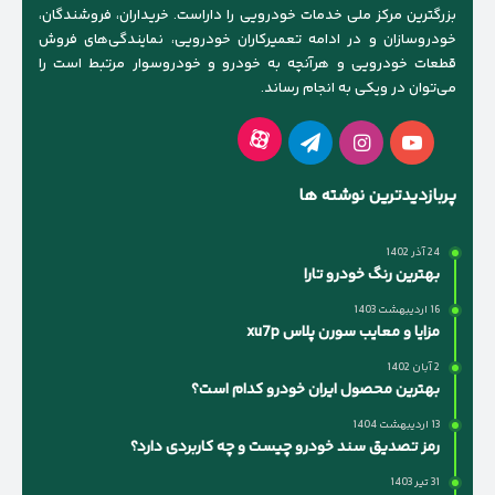
بزرگترین مرکز ملی خدمات خودرویی را داراست. خریداران، فروشندگان،
خودروسازان و در ادامه تعمیرکاران خودرویی، نمایندگی‌های فروش
قطعات خودرویی و هرآنچه به خودرو و خودروسوار مرتبط است را
می‌توان در ویکی به انجام رساند.
آپارات
یوتیوب
اینستاگرام
تلگرام
پربازدیدترین نوشته ها
24 آذر 1402
بهترین رنگ خودرو تارا
16 اردیبهشت 1403
مزایا و معایب سورن پلاس xu7p
2 آبان 1402
بهترین محصول ایران خودرو کدام است؟
13 اردیبهشت 1404
رمز تصدیق سند خودرو چیست و چه کاربردی دارد؟
31 تیر 1403