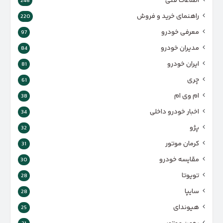
اطلاعات فنی
246
راهنمای خرید و فروش
220
معرفی خودرو
97
مدیران خودرو
84
ایران خودرو
81
چری
61
ام وی ام
38
اخبار خودرو داخلی
34
پژو
32
کرمان موتور
31
مقایسه خودرو
30
تویوتا
28
سایپا
28
هیوندای
25