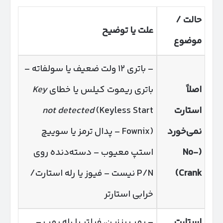
حالت /
علت یا توضیح
موضوع
– باتری ۱۲ ولت ضعیف یا سولفاته –
اصلاً
باتری ریموت کیلس یا خطای
Key
استارت
(Keyless Start
not detected
نمی‌خورد
Fownix) – پدال ترمز یا سوییچ
(No-
استپ معیوب – دسته‌دنده روی
Crank)
P/N نیست – فیوز یا رله استارت/
خرابی استارتر
استارت
– پمپ بنزین، فیلتر یا رله پمپ –