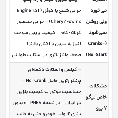
می‌خورد
خرابی شمع یا کوئل (Engine 1.5T
ولی روشن
Chery/Fownix) – خرابی سنسور
نمی‌شود
کرنك/كام – کیفیت پایین سوخت
(Cranks-
(نیاز به بنزین با اکتان بالاتر) –
No-Start)
ضعف ولتاژ باتری در استارت طولانی
– کیلس و استارت دکمه‌ای
پرتکرارترین عامل No-Crank –
مشکلات
حساسیت موتور به کیفیت بنزین
خاص تیگو
در ایران – در نسخه e+ PHEV بدون
۷
پرو
باتری ۱۲ ولت، خودرو حتی به حالت