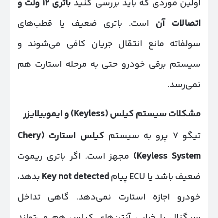
اولین موردی که باید بررسی کنید
باتری
۱۲
ولت و
اتصالات آن
است. باتری ضعیف یا قطب‌های
سولفاته مانع انتقال جریان کافی می‌شوند و
سیستم برقی خودرو حتی به مرحله استارت هم
نمی‌رسد.
مشکلات سیستم کیلس
(Keyless)
و ایموبیلایزر
تیگو ۷ پرو به سیستم
کیلس استارت
(Chery
Keyless System)
مجهز است. اگر باتری ریموت
ضعیف باشد یا ECU پیام
Key not detected
بدهد،
خودرو اجازه استارت نمی‌دهد. گاهی تداخل
سیگنال یا خرابی آنتن‌های کیلس هم می‌تواند