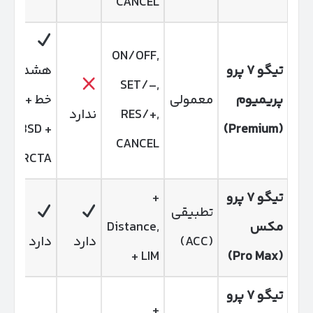
CANCEL
ON/OFF,
تیگو
۷
پرو
هشدار
SET/–,
پریمیوم
معمولی
خط +
RES/+,
ندارد
ن
BSD +
(Premium)
CANCEL
RCTA
تیگو
۷
پرو
+
تطبیقی
مکس
Distance,
(ACC)
دارد
دارد
د
+ LIM
(Pro Max)
تیگو
۷
پرو
+