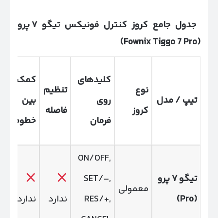
جدول جامع کروز کنترل فونیکس تیگو
۷
پرو
(Fownix Tiggo 7 Pro)
کلیدهای
کمک
نوع
تنظیم
ت
تیپ / مدل
روی
بین
کروز
فاصله
خ
فرمان
خطوط
ON/OFF,
تیگو
۷
پرو
SET/–,
معمولی
(Pro)
RES/+,
ندارد
ندارد
ن