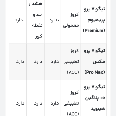
هشدار
تیگو
۷
پرو
کروز
خط و
کمک
پریمیوم
ندارد
ندارد
معمولی
نقطه
پایه
(Premium)
کور
تیگو
۷
پرو
کروز
DAS
مکس
تطبیقی
دارد
دارد
دارد
سطح
(ACC)
(Pro Max)
تیگو
۷
پرو
کروز
e+
پلاگین
DAS
تطبیقی
دارد
دارد
دارد
هیبرید
سطح
(ACC)