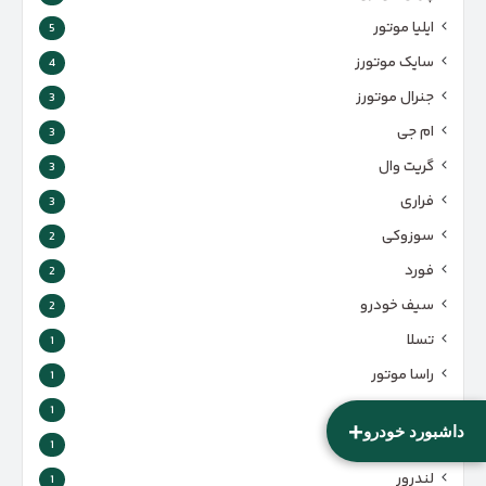
ایلیا موتور
5
سایک موتورز
4
جنرال موتورز
3
ام جی
3
گریت وال
3
فراری
3
سوزوکی
2
فورد
2
سیف خودرو
2
تسلا
1
راسا موتور
1
ولوو
1
+
داشبورد خودرو
هوندا
1
لندرور
1