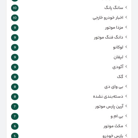
سانگ یانگ
10
اخبار خودرو خارجی
10
مزدا موتور
9
دانگ فنگ موتور
9
لوکانو
9
لیفان
9
آئودی
9
گک
8
بی وای دی
8
دسته‌بندی نشده
8
آرین پارس موتور
7
بی ام و
7
مکث موتور
6
پارس‌ خودرو
5