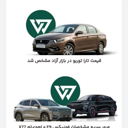
قیمت
تارا
توربو
در
بازار
آزاد
مشخص
شد
قیمت تارا توربو در بازار آزاد مشخص شد
مرور
سریع
مشخصات
فونیکس
F9
و
ام‌وی‌ام
X77
مرور سریع مشخصات فونیکس F9 و ام‌وی‌ام X77