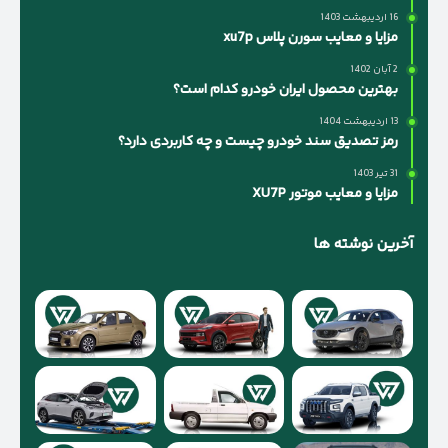
16 اردیبهشت 1403
مزایا و معایب سورن پلاس xu7p
2 آبان 1402
بهترین محصول ایران خودرو کدام است؟
13 اردیبهشت 1404
رمز تصدیق سند خودرو چیست و چه کاربردی دارد؟
31 تیر 1403
مزایا و معایب موتور XU7P
آخرین نوشته ها