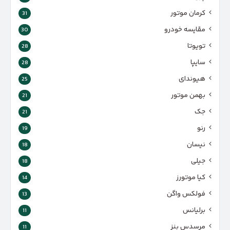
کرمان موتور
31
مقایسه خودرو
30
تویوتا
28
سایپا
28
هیوندای
25
بهمن موتور
21
جک
21
رنو
19
نیسان
18
جیلی
18
کیا موتورز
14
فولکس واگن
13
برلیانس
11
مرسدس بنز
11