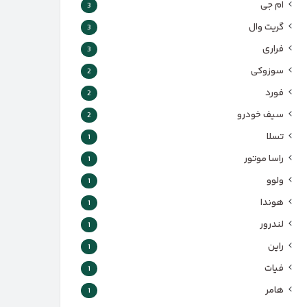
ام جی
3
گریت وال
3
فراری
3
سوزوکی
2
فورد
2
سیف خودرو
2
تسلا
1
راسا موتور
1
ولوو
1
هوندا
1
لندرور
1
راین
1
فیات
1
هامر
1