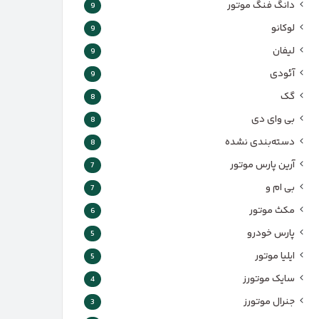
دانگ فنگ موتور
9
لوکانو
9
لیفان
9
آئودی
9
گک
8
بی وای دی
8
دسته‌بندی نشده
8
آرین پارس موتور
7
بی ام و
7
مکث موتور
6
پارس‌ خودرو
5
ایلیا موتور
5
سایک موتورز
4
جنرال موتورز
3