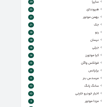
سایپا
28
هیوندای
25
بهمن موتور
21
جک
21
رنو
19
نیسان
18
جیلی
18
کیا موتورز
14
فولکس واگن
13
برلیانس
11
مرسدس بنز
11
سانگ یانگ
10
اخبار خودرو خارجی
10
مزدا موتور
9