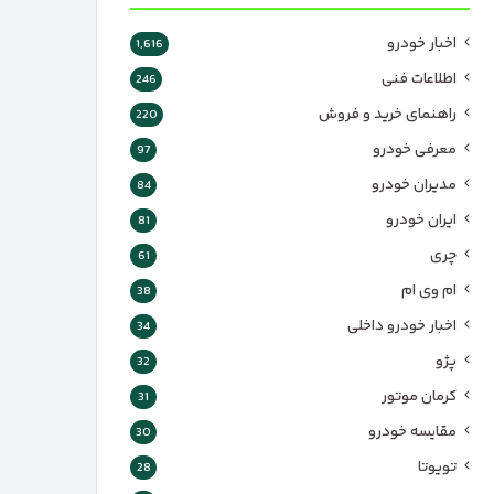
اخبار خودرو
1,616
اطلاعات فنی
246
راهنمای خرید و فروش
220
معرفی خودرو
97
مدیران خودرو
84
ایران خودرو
81
چری
61
ام وی ام
38
اخبار خودرو داخلی
34
پژو
32
کرمان موتور
31
مقایسه خودرو
30
تویوتا
28