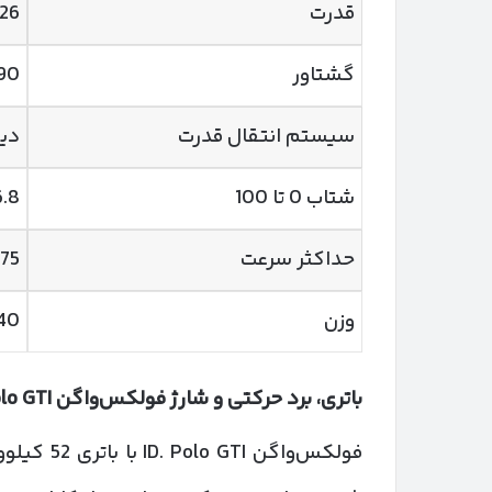
قدرت
226 اسب‌بخار (166
گشتاور
290 نیوت
سیستم انتقال قدرت
دیف
شتاب 0 تا 100
6.8 ثان
حداکثر سرعت
175 کیلومتر بر
وزن
1540 ک
باتری، برد حرکتی و شارژ فولکس‌واگن
olo GTI
فولکس‌واگ