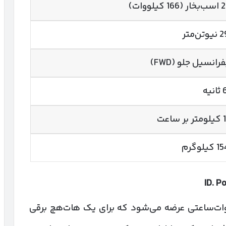
 کیلووات)
ن‌متر
رانسیل جلو (FWD)
یه
 ساعت
یلوگرم
ID. P
ن ID. Polo GTI با باتری 52 کیلووات‌ساعتی عرضه می‌شود که برای یک هات‌هچ برقی