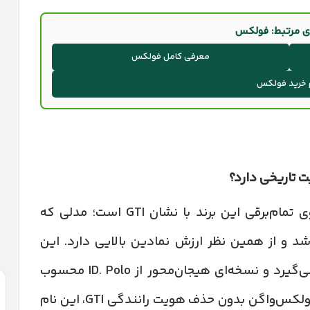
ی مرتبط: فولکس
معرفی کامل فولکس
 خرید فولکس
 تاریخی دارد؟
فولکس‌واگن ID. Polo GTI نخستین خودروی تمام‌برقی این برند با نشان GTI است؛ مدلی که
نجاهمین سالگرد GTI معرفی شد و از همین نظر ارزش نمادین بالایی دارد. این
خودرو در کلاس هاچ‌بک برقی اسپرت قرار می‌گیرد و نسخه‌ای هیجان‌محور از ID. Polo محسوب
می‌شود. اهمیت اصلی آن در این است که فولکس‌واگن بدون حذف هویت رانندگی GTI، این نام