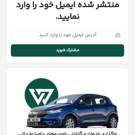
منتشر شده ایمیل خود را وارد
نمایید.
آدرس
ایمیل
خود
را
وارد
کنید
واگذاری
خدمات
و
گارانتی
خودروهای
داچیا
وارداتی
پارسا
موتور
سامان
واگذاری خدمات و گارانتی خودروهای داچیا وارداتی