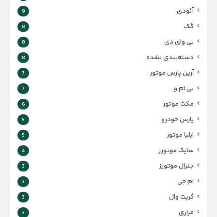
آئودی
9
گک
8
بی وای دی
8
دسته‌بندی نشده
8
آرین پارس موتور
7
بی ام و
7
مکث موتور
6
پارس‌ خودرو
5
ایلیا موتور
5
سایک موتورز
4
جنرال موتورز
3
ام جی
3
گریت وال
3
فراری
3