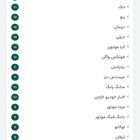
جک
21
رنو
19
نیسان
18
جیلی
18
کیا موتورز
14
فولکس واگن
13
برلیانس
11
مرسدس بنز
11
سانگ یانگ
10
اخبار خودرو خارجی
10
مزدا موتور
9
دانگ فنگ موتور
9
لوکانو
9
لیفان
9