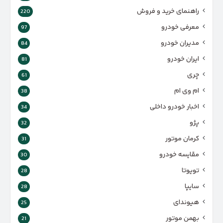
راهنمای خرید و فروش
220
معرفی خودرو
97
مدیران خودرو
84
ایران خودرو
81
چری
61
ام وی ام
38
اخبار خودرو داخلی
34
پژو
32
کرمان موتور
31
مقایسه خودرو
30
تویوتا
28
سایپا
28
هیوندای
25
بهمن موتور
21