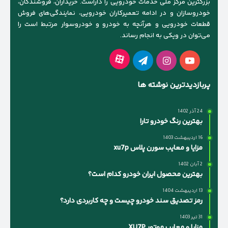
بزرگترین مرکز ملی خدمات خودرویی را داراست. خریداران، فروشندگان،
خودروسازان و در ادامه تعمیرکاران خودرویی، نمایندگی‌های فروش
قطعات خودرویی و هرآنچه به خودرو و خودروسوار مرتبط است را
می‌توان در ویکی به انجام رساند.
آپارات
یوتیوب
اینستاگرام
تلگرام
پربازدیدترین نوشته ها
24 آذر 1402
بهترین رنگ خودرو تارا
16 اردیبهشت 1403
مزایا و معایب سورن پلاس xu7p
2 آبان 1402
بهترین محصول ایران خودرو کدام است؟
13 اردیبهشت 1404
رمز تصدیق سند خودرو چیست و چه کاربردی دارد؟
31 تیر 1403
مزایا و معایب موتور XU7P