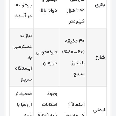
باتری
پرهزینه
۳۰۰ هزار
دوام بالا
در آینده
کیلومتر
نیاز به
۳۰ دقیقه
دسترسی
(۲۰→۸۰٪)
صرفه‌جویی
شارژ
به
با شارژ
در زمان
ایستگاه
سریع
سریع
وجود
ضعیف‌تر
احتمالاً ۲
امکانات
از رقبا با
ایمنی
کیسه هوا
پایه (ABS،
۶–۸