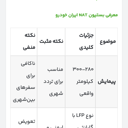
معرفی بستیون NAT ایران خودرو
جزئیات
نکته
موضوع
نکته مثبت
کلیدی
منفی
ناکافی
۲۸۰–۳۰۰
مناسب
برای
پیمایش
کیلومتر
برای تردد
سفرهای
واقعی
شهری
بین‌شهری
نوع LFP با
تعویض
گارانتی
ایمنی و