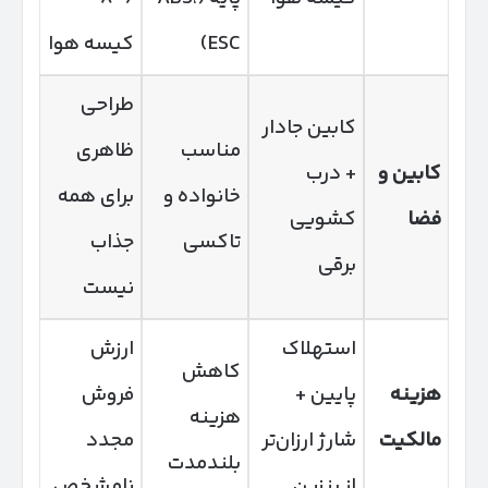
ESC)
کیسه هوا
طراحی
کابین جادار
مناسب
ظاهری
کابین و
+ درب
خانواده و
برای همه
فضا
کشویی
تاکسی
جذاب
برقی
نیست
استهلاک
ارزش
کاهش
هزینه
پایین +
فروش
هزینه
مالکیت
شارژ ارزان‌تر
مجدد
بلندمدت
از بنزین
نامشخص