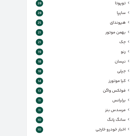
تویوتا
28
سایپا
28
هیوندای
25
بهمن موتور
21
جک
21
رنو
19
نیسان
18
جیلی
18
کیا موتورز
14
فولکس واگن
13
برلیانس
11
مرسدس بنز
11
سانگ یانگ
10
اخبار خودرو خارجی
10