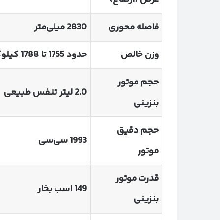
فاصله محوری
2830
میلی‌متر
وزن خالص
حدود 1755 تا 1788 کیلوگرم
حجم موتور
2.0
لیتر تنفس طبیعی
بنزینی
حجم دقیق
1993
سی‌سی
موتور
قدرت موتور
149
اسب بخار
بنزینی