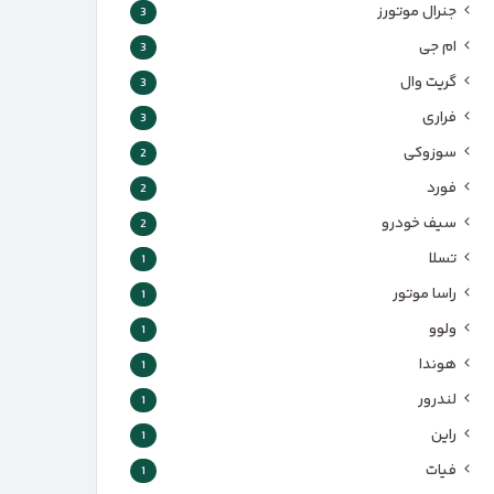
جنرال موتورز
3
ام جی
3
گریت وال
3
فراری
3
سوزوکی
2
فورد
2
سیف خودرو
2
تسلا
1
راسا موتور
1
ولوو
1
هوندا
1
لندرور
1
راین
1
فیات
1