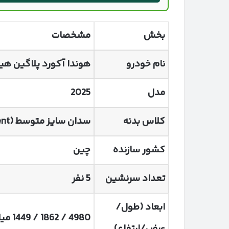
بخش
مشخصات
نام خودرو
هوندا آکورد پلاگین هی
مدل
2025
کلاس بدنه
سدان سایز متوسط
(D-Segment)
کشور سازنده
چین
تعداد سرنشین
5
نفر
ابعاد (طول/
4980 / 1862 / 1449
میل
عرض/ارتفاع)