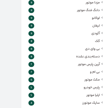
مزدا موتور
9
دانگ فنگ موتور
9
لوکانو
9
لیفان
9
آئودی
9
گک
8
بی وای دی
8
دسته‌بندی نشده
8
آرین پارس موتور
7
بی ام و
7
مکث موتور
6
پارس‌ خودرو
5
ایلیا موتور
5
سایک موتورز
4