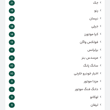
جک
21
رنو
19
نیسان
18
جیلی
18
کیا موتورز
14
فولکس واگن
13
برلیانس
11
مرسدس بنز
11
سانگ یانگ
10
اخبار خودرو خارجی
10
مزدا موتور
9
دانگ فنگ موتور
9
لوکانو
9
لیفان
9