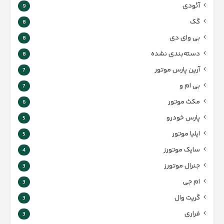
آئودی
9
گک
8
بی وای دی
8
دسته‌بندی نشده
8
آرین پارس موتور
7
بی ام و
7
مکث موتور
6
پارس‌ خودرو
5
ایلیا موتور
5
سایک موتورز
4
جنرال موتورز
3
ام جی
3
گریت وال
3
فراری
3