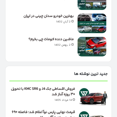
بهترین خودرو سدان چینی در ایران
2 آبان 1402
ماشین دنده اتومات چی بخرم؟
2 بهمن 1402
جدید ترین نوشته ها
فروش اقساطی جک J4 و KMC SR6 با تحویل
۳۰ روزه آغاز شد
14 مرداد 1405
قیمت نهایی پارس نوآ اعلام شد؛ فاصله ۶۹۰