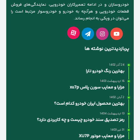
خودروسازان و در ادامه تعمیرکاران خودرویی، نمایندگی‌های فروش
قطعات خودرویی و هرآنچه به خودرو و خودروسوار مرتبط است را
می‌توان در ویکی به انجام رساند.
آپارات
یوتیوب
اینستاگرام
تلگرام
پربازدیدترین نوشته ها
24 آذر 1402
بهترین رنگ خودرو تارا
16 اردیبهشت 1403
مزایا و معایب سورن پلاس xu7p
2 آبان 1402
بهترین محصول ایران خودرو کدام است؟
13 اردیبهشت 1404
رمز تصدیق سند خودرو چیست و چه کاربردی دارد؟
31 تیر 1403
مزایا و معایب موتور XU7P