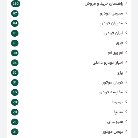
راهنمای خرید و فروش
220
معرفی خودرو
97
مدیران خودرو
84
ایران خودرو
81
چری
61
ام وی ام
38
اخبار خودرو داخلی
34
پژو
32
کرمان موتور
31
مقایسه خودرو
30
تویوتا
28
سایپا
28
هیوندای
25
بهمن موتور
21