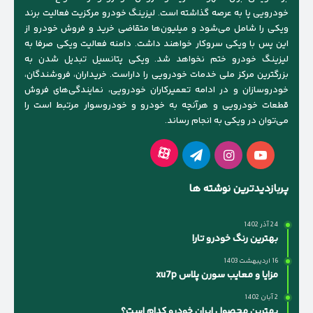
خودرویی پا به عرصه گذاشته است. لیزینگ خودرو مرکزیت فعالیت برند
ویکی را شامل می‌شود و میلیون‌ها متقاضی خرید و فروش خودرو از
این پس با ویکی سروکار خواهند داشت. دامنه فعالیت ویکی صرفا به
لیزینگ خودرو ختم نخواهد شد. ویکی پتانسیل تبدیل شدن به
بزرگترین مرکز ملی خدمات خودرویی را داراست. خریداران، فروشندگان،
خودروسازان و در ادامه تعمیرکاران خودرویی، نمایندگی‌های فروش
قطعات خودرویی و هرآنچه به خودرو و خودروسوار مرتبط است را
می‌توان در ویکی به انجام رساند.
آپارات
یوتیوب
اینستاگرام
تلگرام
پربازدیدترین نوشته ها
24 آذر 1402
بهترین رنگ خودرو تارا
16 اردیبهشت 1403
مزایا و معایب سورن پلاس xu7p
2 آبان 1402
بهترین محصول ایران خودرو کدام است؟