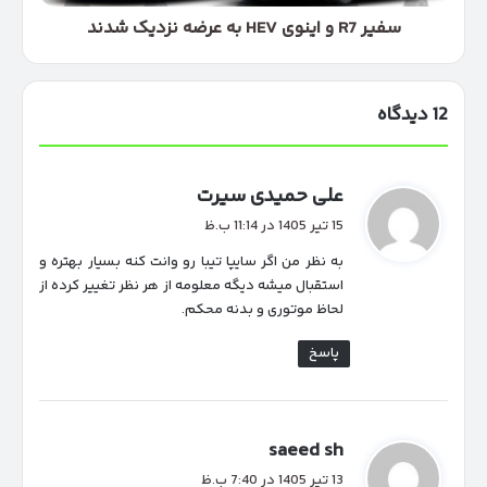
شدند
سفیر R7 و اینوی HEV به عرضه نزدیک شدند
12 دیدگاه
گ
علی حمیدی سیرت
ف
15 تیر 1405 در 11:14 ب.ظ
ت
به نظر من اگر سایپا تیبا رو وانت کنه بسیار بهتره و
:
استقبال میشه دیگه معلومه از هر نظر تغییر کرده از
لحاظ موتوری و بدنه محکم.
پاسخ
گ
saeed sh
ف
13 تیر 1405 در 7:40 ب.ظ