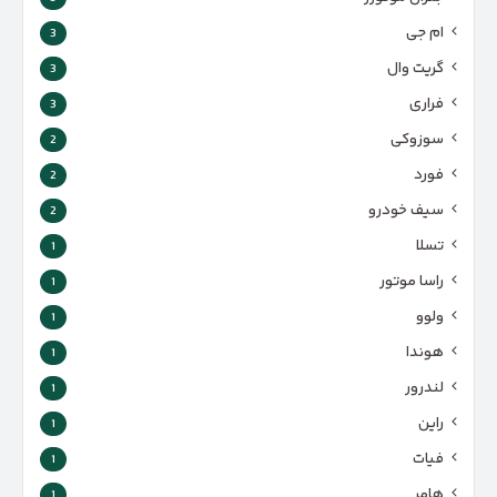
ام جی
3
گریت وال
3
فراری
3
سوزوکی
2
فورد
2
سیف خودرو
2
تسلا
1
راسا موتور
1
ولوو
1
هوندا
1
لندرور
1
راین
1
فیات
1
هامر
1