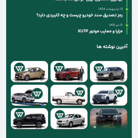
13 اردیبهشت 1404
رمز تصدیق سند خودرو چیست و چه کاربردی دارد؟
31 تیر 1403
مزایا و معایب موتور XU7P
آخرین نوشته ها