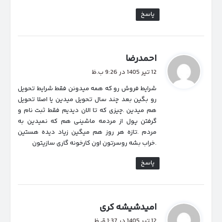
پاسخ
گ
احمدرضا
ف
12 تیر 1405 در 9:26 ب.ظ
ت
شرایط فروش رو که همه میدونن فقط شرایط تحویل
:
رو بگین بعد چند سال تحویل میدین یا اصلا تحویل
هم میدین .چیزی که تا الان دیدیم فقط ثبت نام و
گرفتن پول از مردمه ماشینی هم که نمیدین به
مردم .تازه هر روز هم میگین زیاد دیده هستین
.خراب بشه روسرتون اون کارخونه گاری سازیتون
پاسخ
گ
امیدشیشه کری
ف
12 تیر 1405 در 1:37 ق.ظ