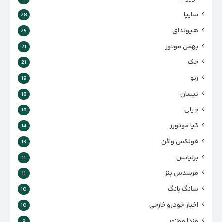
سایپا
28
هیوندای
25
بهمن موتور
21
جک
21
رنو
19
نیسان
18
جیلی
18
کیا موتورز
14
فولکس واگن
13
برلیانس
11
مرسدس بنز
11
سانگ یانگ
10
اخبار خودرو خارجی
10
مزدا موتور
9