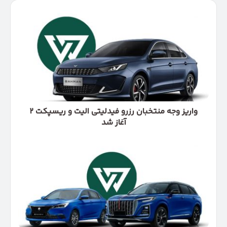
واریز
وجه
منتخبان
رزرو
فیدلیتی
الیت
و
ریسپکت
۲
آغاز
واریز وجه منتخبان رزرو فیدلیتی الیت و ریسپکت ۲
شد
آغاز شد
سفیر
R7
و
اینوی
HEV
به
عرضه
نزدیک