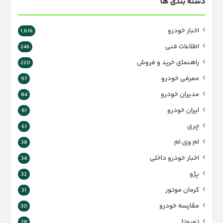
دسته بندی ها
اخبار خودرو
1,616
اطلاعات فنی
246
راهنمای خرید و فروش
220
معرفی خودرو
97
مدیران خودرو
84
ایران خودرو
81
چری
61
ام وی ام
38
اخبار خودرو داخلی
34
پژو
32
کرمان موتور
31
مقایسه خودرو
30
تویوتا
28