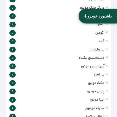
دانگ فنگ موتور
9
+
لوکانو
داشبورد خودرو
9
لیفان
9
آئودی
9
گک
8
بی وای دی
8
دسته‌بندی نشده
8
آرین پارس موتور
7
بی ام و
7
مکث موتور
6
پارس‌ خودرو
5
ایلیا موتور
5
سایک موتورز
4
جنرال موتورز
3