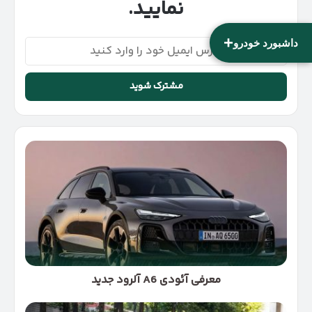
نمایید.
+
آدرس
داشبورد خودرو
ایمیل
خود
را
وارد
کنید
معرفی
آئودی
A6
آلرود
جدید
معرفی آئودی A6 آلرود جدید
بهترین