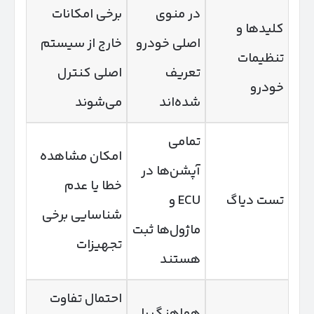
در منوی
برخی امکانات
کلیدها و
اصلی خودرو
خارج از سیستم
تنظیمات
تعریف
اصلی کنترل
خودرو
شده‌اند
می‌شوند
تمامی
امکان مشاهده
آپشن‌ها در
خطا یا عدم
تست دیاگ
ECU و
شناسایی برخی
ماژول‌ها ثبت
تجهیزات
هستند
احتمال تفاوت
هماهنگ با