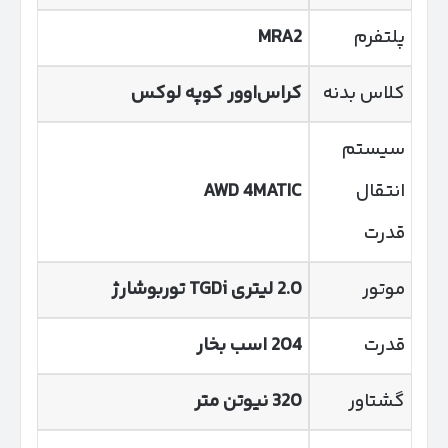
پلتفرم
MRA2
کلاس بدنه
کراس‌اوور کوپه لوکس
سیستم
انتقال
AWD 4MATIC
قدرت
موتور
2.0 لیتری
TGDi
توربوشارژ
قدرت
204 اسب بخار
گشتاور
320 نیوتن متر